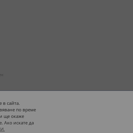
н 
 в сайта.
вяване по време
 или 
наш транспорт
и ще окаже
. Ако искате да
Последвайте ни:
И.