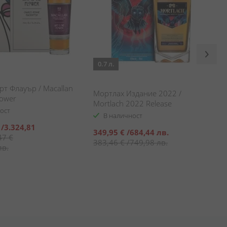
0.7 л.
т Флауър / Macallan
Мортлах Издание 2022 /
lower
Mortlach 2022 Release
ост
В наличност
/
3.324,81
Специална
349,95 €
/
684,44 лв.
47 €
цена
383,46 €
/
749,98 лв.
лв.