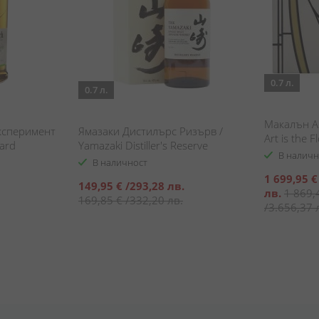
0.7 л.
0.7 л.
Макалън Ар
ксперимент
Ямазаки Дистилърс Ризърв /
Art is the F
hard
Yamazaki Distiller's Reserve
В наличн
В наличност
Специална
1 699,95 €
Специална
149,95 €
/
293,28 лв.
цена
лв.
1 869,
цена
169,85 €
/
332,20 лв.
/
3.656,37 