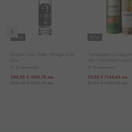
1.75 л.
0.7 л.
Белуга Голд Лайн / Beluga Gold
Гленфидих Орчард Е
Line
№5 / Glenfiddich Orc
Experiment №5
В наличност
В наличност
Специална
Специална
296,95 €
/
580,78 лв.
73,95 €
/
144,63 лв.
цена
цена
355,44 €
/
695,18 лв.
86,91 €
/
169,98 лв.