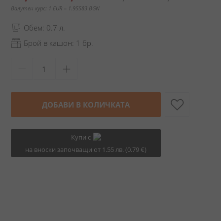
цена
Валутен курс: 1 EUR = 1.95583 BGN
Обем: 0.7 л.
Брой в кашон: 1 бр.
ДОБАВИ В КОЛИЧКАТА
Купи с
на вноски започващи от 1.55 лв. (0.79 €)