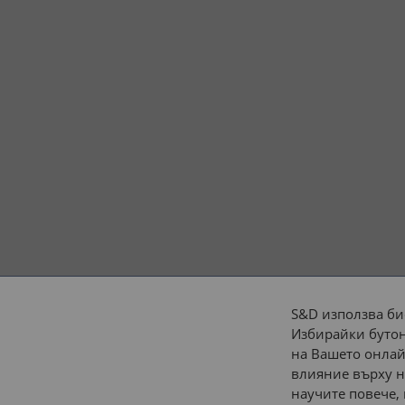
S&D използва би
Избирайки бутон
Начини на плащане:
на Вашето онлай
влияние върху н
научите повече,