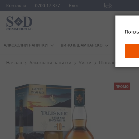
Прескачане
Контакти
0700 17 377
Блог
към
Безплатна доста
съдържанието
повече
Потвъ
АЛКОХОЛНИ НАПИТКИ
ВИНО & ШАМПАНСКО
ДРУГИ
Начало
Алкохолни напитки
Уиски
Шотландско уиск
Преминете
ПРОМО
към
края
на
галерията
на
изображенията