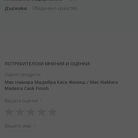
Държава
Обединено кралство
ПОТРЕБИТЕЛСКИ МНЕНИЯ И ОЦЕНКИ:
Оцени продукта:
Мак Намара Мадейра Каск Финиш / Mac NaMara
Madeira Cask Finish
Вашата оценка
1
2
3
4
5
star
stars
stars
stars
stars
Вашето име