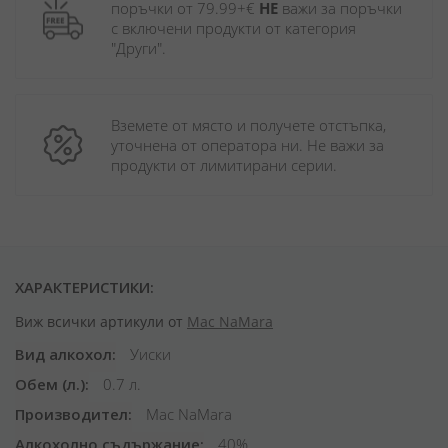
поръчки от 79.99+€ 
НЕ
 важи за поръчки 
с включени продукти от категория 
"Други". 
Вземете от място и получете отстъпка, 
уточнена от оператора ни. Не важи за 
продукти от лимитирани серии.
ХАРАКТЕРИСТИКИ:
Виж всички артикули от
Mac NaMara
Вид алкохол
Уиски
Обем (л.)
0.7 л.
Производител
Mac NaMara
Алкохолно съдържание
40%