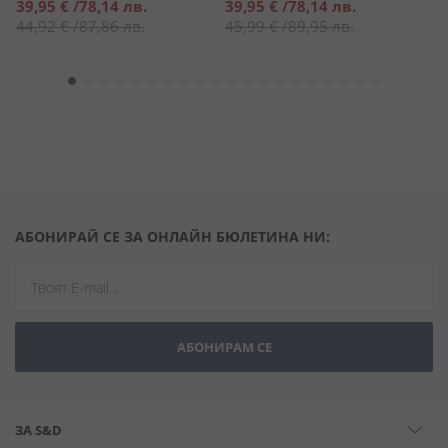
Специална
Специална
С
39,95 €
/
78,14 лв.
39,95 €
/
78,14 лв.
1
цена
цена
ц
44,92 €
/
87,86 лв.
45,99 €
/
89,95 лв.
2
АБОНИРАЙ СЕ ЗА ОНЛАЙН БЮЛЕТИНА НИ:
АБОНИРАМ СЕ
ЗА S&D