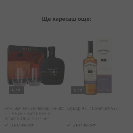
Ще харесаш още:
0.7 л.
0.7 л.
Ром Барчело Империал Оникс
Баумор 9 Г. / Bowmore 9YO
Ми
+ 2 Чаши / Rum Barcelo
M
Imperial Onyx Glass Set
В наличност
В наличност