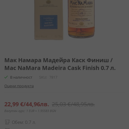
Преминете
към
Мак Намара Мадейра Каск Финиш /
началото
Mac NaMara Madeira Cask Finish 0.7 л.
на
галерия
В наличност
SKU
7817
със
Оцени продукта
снимки
Специална
22,99 €
/
44,96лв.
25,03 €
/
48,95лв.
цена
Валутен курс: 1 EUR = 1.95583 BGN
Обем: 0.7 л.