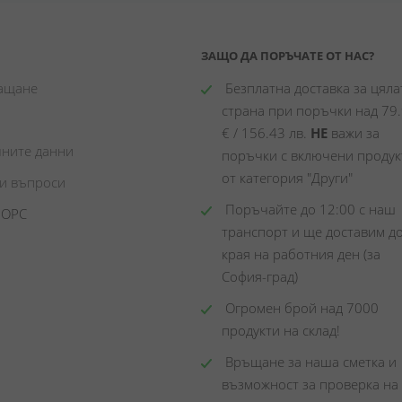
ЗАЩО ДА ПОРЪЧАТЕ ОТ НАС?
лащане
 Безплатна доставка за цялат
страна при поръчки над 79.
€ / 156.43 лв. 
НЕ
 важи за 
чните данни
поръчки с включени продукт
от категория "Други"
ни въпроси
 Поръчайте до 12:00 с наш 
 ОРС
транспорт и ще доставим до
края на работния ден (за 
София-град)
 Огромен брой над 7000 
продукти на склад! 
 Връщане за наша сметка и 
възможност за проверка на 