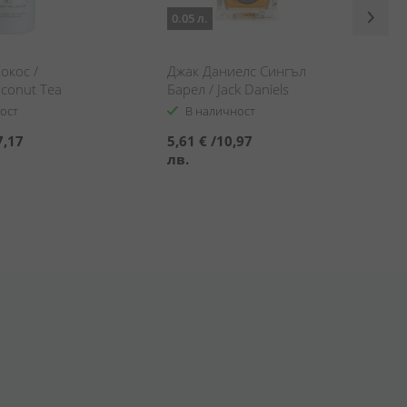
0.05 л.
окос /
Джак Даниелс Сингъл
oconut Tea
Барел / Jack Daniels
Single Barrel
ост
В наличност
7,17
5,61 €
/
10,97
лв.