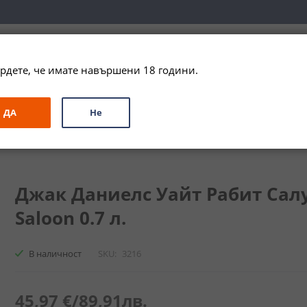
вка за цялата страна при поръчки на алкохол над 
79,99 € / 156
рдете, че имате навършени 18 години.
ЗА ПОДАРЪК
ПРОМО
СПЕЦИАЛНИ ПРЕДЛОЖЕНИЯ
МАРКИ
ДА
Не
ки
Джак Даниелс Уайт Рабит Салуун / Jack Daniels White Rabbit Salo
Джак Даниелс Уайт Рабит Салуун
Saloon 0.7 л.
В наличност
SKU
3216
45,97 €
/
89,91лв.