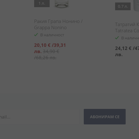
1 л.
0.7 л.
Ракия Грапа Нонино /
Татратий К
Grappa Nonino
Tatratea C
Tradizione 41°
В наличност
7YO
Liqueur
В наличн
Специална
20,10 €
/
39,31
24,12 €
/
4
цена
лв.
34,90 €
лв.
/
68,26 лв.
АБОНИРАМ СЕ