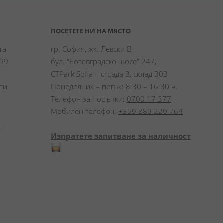
ПОСЕТЕТЕ НИ НА МЯСТО
а 
гр. София, жк. Левски В,
99 
бул. “Ботевградско шосе” 247,
CTPark Sofia – сграда 3, склад 303
и 
Понеделник – петък: 8:30 – 16:30 ч.
Телефон за поръчки:
0700 17 377
Мобилен телефон:
+359 889 220 764
 
Изпратете запитване за наличност