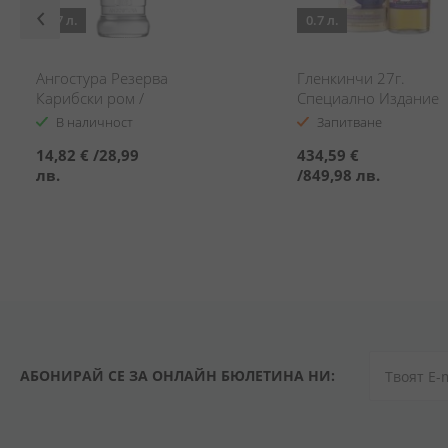
0.7 л.
0.7 л.
Ангостура Резерва
Гленкинчи 27г.
Карибски ром /
Специално Издание
Angostura Reserve
2023 / Glenkinchie 2
В наличност
Запитване
Caribbean Rum
2023 Diageo Special
14,82 €
/
28,99
434,59 €
Release
лв.
/
849,98 лв.
АБОНИРАЙ СЕ ЗА ОНЛАЙН БЮЛЕТИНА НИ: