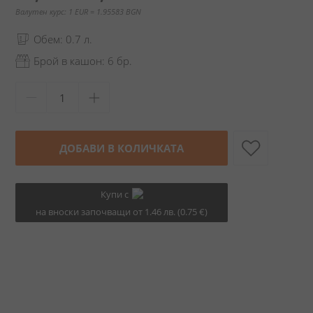
Валутен курс: 1 EUR = 1.95583 BGN
Обем: 0.7 л.
Брой в кашон: 6 бр.
ДОБАВИ В КОЛИЧКАТА
Купи с
на вноски започващи от 1.46 лв. (0.75 €)