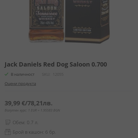
Преминете
към
Jack Daniels Red Dog Saloon 0.700
началото
В наличност
SKU
12055
на
галерия
Оцени продукта
със
снимки
39,99 €
/
78,21лв.
Валутен курс: 1 EUR = 1.95583 BGN
Обем: 0.7 л.
Брой в кашон: 6 бр.