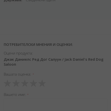
ПОТРЕБИТЕЛСКИ МНЕНИЯ И ОЦЕНКИ:
Оцени продукта:
Джак Даниелс Ред Дог Салуун / Jack Daniel's Red Dog
Saloon
Вашата оценка
1
2
3
4
5
star
stars
stars
stars
stars
Вашето име