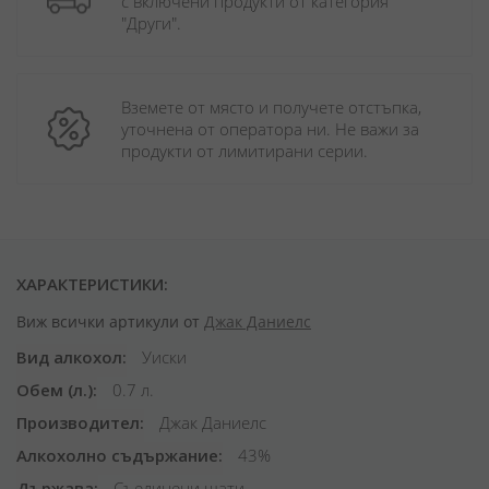
с включени продукти от категория 
"Други". 
Вземете от място и получете отстъпка, 
уточнена от оператора ни. Не важи за 
продукти от лимитирани серии.
ХАРАКТЕРИСТИКИ:
Виж всички артикули от
Джак Даниелс
Вид алкохол
Уиски
Обем (л.)
0.7 л.
Производител
Джак Даниелс
Алкохолно съдържание
43%
Държава
Съединени щати