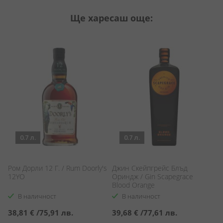
Ще харесаш още:
0.7 л.
0.7 л.
Мо
Ром Дорли 12 Г. / Rum Doorly's
Джин Скейпгрейс Блъд
12YO
Ориндж / Gin Scapegrace
Blood Orange
В наличност
В наличност
С
6
38,81 €
/
75,91 лв.
39,68 €
/
77,61 лв.
ц
7