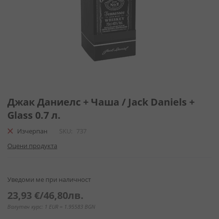
Преминете
към
Джак Даниелс + Чаша / Jack Daniels +
началото
Glass 0.7 л.
на
галерия
Изчерпан
SKU
737
със
Оцени продукта
снимки
Уведоми ме при наличност
23,93 €
/
46,80лв.
Валутен курс: 1 EUR = 1.95583 BGN