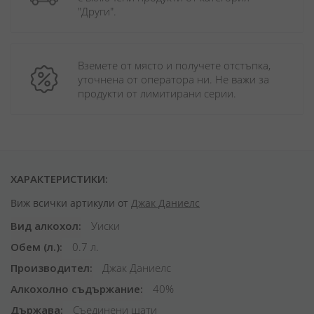
"Други". 
Вземете от място и получете отстъпка, 
уточнена от оператора ни. Не важи за 
продукти от лимитирани серии.
ХАРАКТЕРИСТИКИ:
Виж всички артикули от
Джак Даниелс
Вид алкохол
Уиски
Обем (л.)
0.7 л.
Производител
Джак Даниелс
Алкохолно съдържание
40%
Държава
Съединени щати