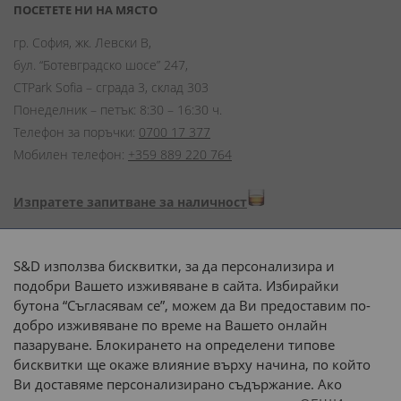
ПОСЕТЕТЕ НИ НА МЯСТО
гр. София, жк. Левски В,
бул. “Ботевградско шосе” 247,
CTPark Sofia – сграда 3, склад 303
Понеделник – петък: 8:30 – 16:30 ч.
Телефон за поръчки:
0700 17 377
Мобилен телефон:
+359 889 220 764
Изпратете запитване за наличност
Начини на плащане:
S&D използва бисквитки, за да персонализира и
подобри Вашето изживяване в сайта. Избирайки
бутона “Съгласявам се”, можем да Ви предоставим по-
добро изживяване по време на Вашето онлайн
пазаруване. Блокирането на определени типове
Доставка до адрес с:
бисквитки ще окаже влияние върху начина, по който
Ви доставяме персонализирано съдържание. Ако
 или 
наш транспорт