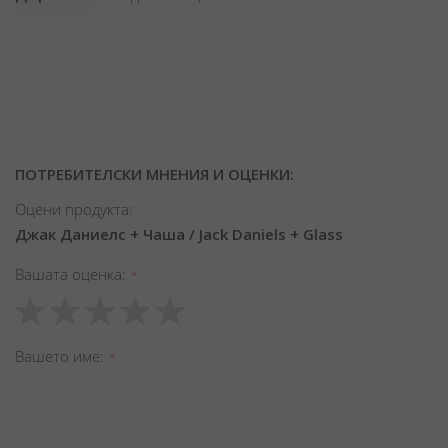
ПОТРЕБИТЕЛСКИ МНЕНИЯ И ОЦЕНКИ:
Оцени продукта:
Джак Даниелс + Чаша / Jack Daniels + Glass
Вашата оценка
1
2
3
4
5
star
stars
stars
stars
stars
Вашето име