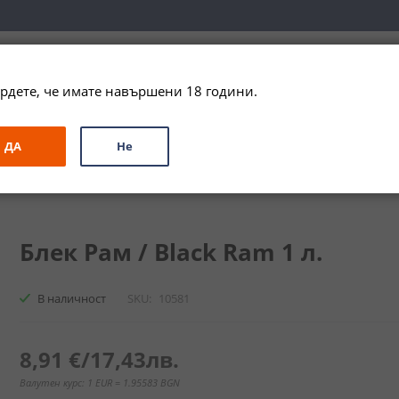
вка за цялата страна при поръчки на алкохол над 
79,99 € / 156
рдете, че имате навършени 18 години.
ЗА ПОДАРЪК
ПРОМО
СПЕЦИАЛНИ ПРЕДЛОЖЕНИЯ
МАРКИ
ДА
Не
Блек Рам / Black Ram
Блек Рам / Black Ram 1 л.
В наличност
SKU
10581
8,91 €
/
17,43лв.
Валутен курс: 1 EUR = 1.95583 BGN