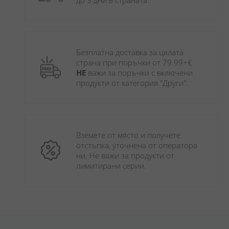
до 3 дни в страната.
Безплатна доставка за цялата 
страна при поръчки от 79.99+€ 
НЕ
 важи за поръчки с включени 
продукти от категория "Други". 
Вземете от място и получете 
отстъпка, уточнена от оператора 
ни. Не важи за продукти от 
лимитирани серии.