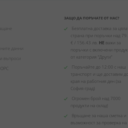
ЗАЩО ДА ПОРЪЧАТЕ ОТ НАС?
лащане
 Безплатна доставка за цялат
страна при поръчки над 79.
€ / 156.43 лв. 
НЕ
 важи за 
чните данни
поръчки с включени продукт
от категория "Други"
ни въпроси
 Поръчайте до 12:00 с наш 
 ОРС
транспорт и ще доставим до
края на работния ден (за 
София-град)
 Огромен брой над 7000 
продукти на склад! 
 Връщане за наша сметка и 
възможност за проверка на 