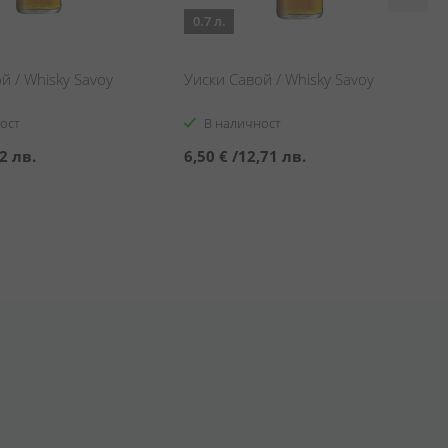
0.7 л.
й / Whisky Savoy
Уиски Савой / Whisky Savoy
ост
В наличност
2 лв.
6,50 €
/
12,71 лв.