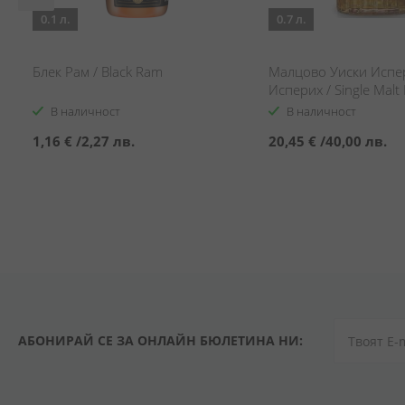
0.1 л.
0.7 л.
Блек Рам / Black Ram
Малцово Уиски Испе
Исперих / Single Mal
Whisky ISPERITUS
В наличност
В наличност
1,16 €
/
2,27 лв.
20,45 €
/
40,00 лв.
АБОНИРАЙ СЕ ЗА ОНЛАЙН БЮЛЕТИНА НИ: