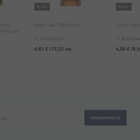
0.7 л.
0.5 л.
ритус
Блек Рам / Black Ram
Уиски Саво
t Premium
В наличност
В наличн
6,81 €
/
13,32 лв.
4,56 €
/
8,9
АБОНИРАМ СЕ