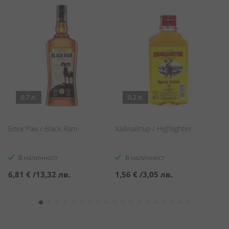
0.7 л.
0.2 л.
Блек Рам / Black Ram
Хайлайтър / Highlighter
Уи
В наличност
В наличност
6,81 €
/
13,32 лв.
1,56 €
/
3,05 лв.
4