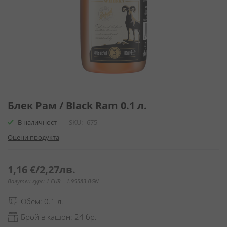
Преминете
към
Блек Рам / Black Ram 0.1 л.
началото
В наличност
SKU
675
на
галерия
Оцени продукта
със
снимки
1,16 €
/
2,27лв.
Валутен курс: 1 EUR = 1.95583 BGN
Обем: 0.1 л.
Брой в кашон: 24 бр.