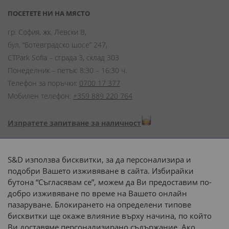
ПОСЕТЕТЕ НИ НА МЯСТО
гр. София, жк. Левски В,
бул. “Ботевградско шосе” 247,
CTPark Sofia – сграда 3, склад 303
Понеделник – петък: 8:30 – 16:30 ч.
Телефон за поръчки:
0700 17 377
Мобилен телефон:
+359 889 220 764
Изпратете запитване за наличност
Начини на плащане:
S&D използва бисквитки, за да персонализира и
подобри Вашето изживяване в сайта. Избирайки
бутона “Съгласявам се”, можем да Ви предоставим по-
добро изживяване по време на Вашето онлайн
пазаруване. Блокирането на определени типове
Доставка до адрес с:
бисквитки ще окаже влияние върху начина, по който
Ви доставяме персонализирано съдържание. Ако