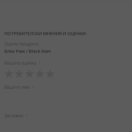
ПОТРЕБИТЕЛСКИ МНЕНИЯ И ОЦЕНКИ:
Оцени продукта:
Блек Рам / Black Ram
Вашата оценка
1
2
3
4
5
star
stars
stars
stars
stars
Вашето име
Заглавиe