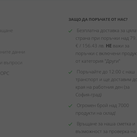
ЗАЩО ДА ПОРЪЧАТЕ ОТ НАС?
лащане
 Безплатна доставка за цялат
страна при поръчки над 79.
€ / 156.43 лв. 
НЕ
 важи за 
чните данни
поръчки с включени продукт
от категория "Други"
ни въпроси
 Поръчайте до 12:00 с наш 
 ОРС
транспорт и ще доставим до
края на работния ден (за 
София-град)
 Огромен брой над 7000 
продукти на склад! 
 Връщане за наша сметка и 
възможност за проверка на 