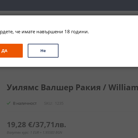
вка за цялата страна при поръчки на алкохол над 
79,99 € / 156
рдете, че имате навършени 18 години.
ЗА ПОДАРЪК
ПРОМО
СПЕЦИАЛНИ ПРЕДЛОЖЕНИЯ
МАРКИ
ДА
Не
 Валшер Ракия / Williams Walcher Rakia
Уилямс Валшер Ракия / Williams
В наличност
SKU
1235
19,28 €
/
37,71лв.
Валутен курс: 1 EUR = 1.95583 BGN