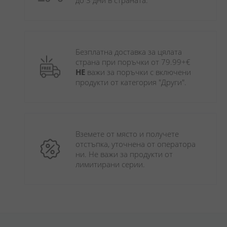
до 3 дни в страната.
Безплатна доставка за цялата 
страна при поръчки от 79.99+€ 
НЕ
 важи за поръчки с включени 
продукти от категория "Други". 
Вземете от място и получете 
отстъпка, уточнена от оператора 
ни. Не важи за продукти от 
лимитирани серии.