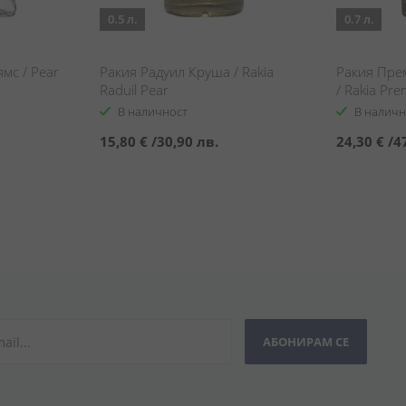
0.5 л.
0.7 л.
мс / Pear
Ракия Радуил Круша / Rakia
Ракия Пре
Raduil Pear
/ Rakia Pr
В наличност
В наличн
15,80 €
/
30,90 лв.
24,30 €
/
4
АБОНИРАМ СЕ