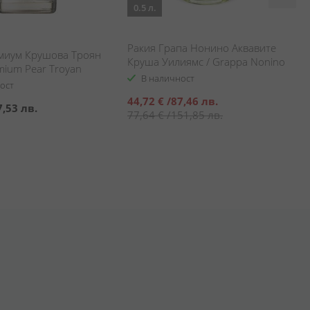
0.5 л.
Ракия Грапа Нонино Аквавите
миум Крушова Троян
Круша Уилиямс / Grappa Nonino
emium Pear Troyan
Il Pirus Acquavite Williams
В наличност
ост
Специална
44,72 €
/
87,46 лв.
7,53 лв.
цена
77,64 €
/
151,85 лв.