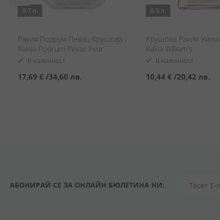
0.7 л.
0.5 л.
Ракия Подрум Певац Крушова /
Крушова Ракия Уилия
Rakija Podrum Pevac Pear
Rakia William's
В наличност
В наличност
17,69 €
/
34,60 лв.
10,44 €
/
20,42 лв.
АБОНИРАЙ СЕ ЗА ОНЛАЙН БЮЛЕТИНА НИ: