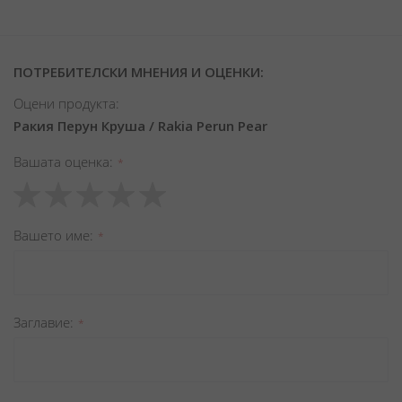
ПОТРЕБИТЕЛСКИ МНЕНИЯ И ОЦЕНКИ:
Оцени продукта:
Ракия Перун Круша / Rakia Perun Pear
Вашата оценка
1
2
3
4
5
star
stars
stars
stars
stars
Вашето име
Заглавиe