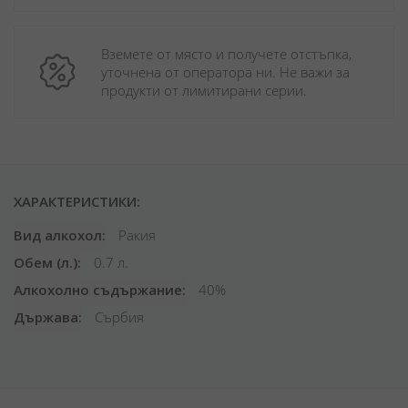
Вземете от място и получете отстъпка, 
уточнена от оператора ни. Не важи за 
продукти от лимитирани серии.
ХАРАКТЕРИСТИКИ:
Вид алкохол
Ракия
Обем (л.)
0.7 л.
Алкохолно съдържание
40%
Държава
Сърбия