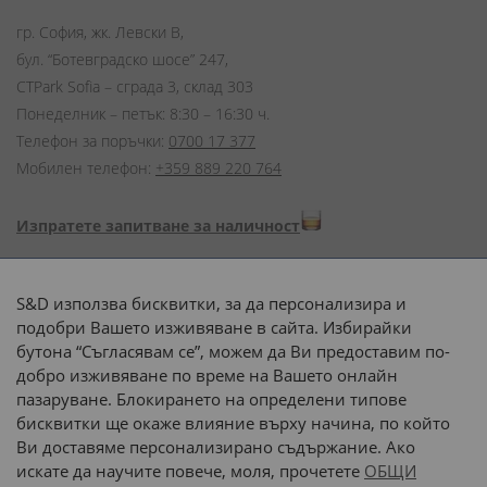
гр. София, жк. Левски В,
бул. “Ботевградско шосе” 247,
CTPark Sofia – сграда 3, склад 303
Понеделник – петък: 8:30 – 16:30 ч.
Телефон за поръчки:
0700 17 377
Мобилен телефон:
+359 889 220 764
Изпратете запитване за наличност
Начини на плащане:
S&D използва бисквитки, за да персонализира и
подобри Вашето изживяване в сайта. Избирайки
бутона “Съгласявам се”, можем да Ви предоставим по-
добро изживяване по време на Вашето онлайн
пазаруване. Блокирането на определени типове
Доставка до адрес с:
бисквитки ще окаже влияние върху начина, по който
Ви доставяме персонализирано съдържание. Ако
 или 
наш транспорт
искате да научите повече, моля, прочетете
ОБЩИ