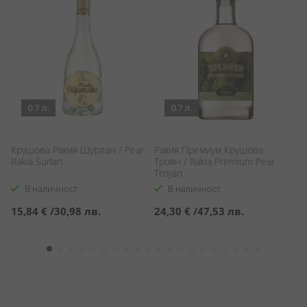
0.7 л.
0.7 л.
Крушова Ракия Шурлан / Pear
Ракия Премиум Крушова
К
Rakia Surlan
Троян / Rakia Premium Pear
Ra
Troyan
В наличност
В наличност
15,84 €
/
30,98 лв.
24,30 €
/
47,53 лв.
1