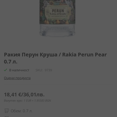
Преминете
към
Ракия Перун Круша / Rakia Perun Pear
началото
0.7 л.
на
галерия
В наличност
SKU
9739
със
Оцени продукта
снимки
18,41 €
/
36,01лв.
Валутен курс: 1 EUR = 1.95583 BGN
Обем: 0.7 л.