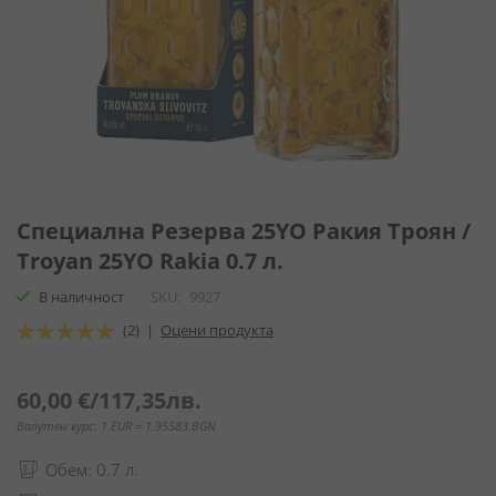
Преминете
към
Специална Резерва 25YO Ракия Троян /
началото
Troyan 25YO Rakia 0.7 л.
на
галерия
В наличност
SKU
9927
със
Оценка:
(2)
|
Оцени продукта
снимки
100
100
% of
60,00 €
/
117,35лв.
Валутен курс: 1 EUR = 1.95583 BGN
Обем: 0.7 л.