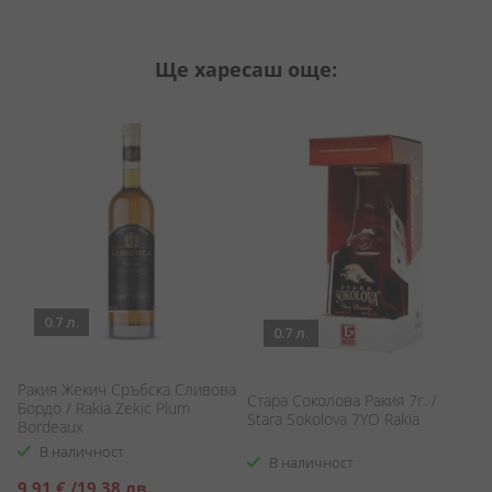
Ще харесаш още:
0.7 л.
0.7 л.
Ракия Жекич Сръбска Сливова
Стара Соколова Ракия 7г. /
Р
Бордо / Rakia Zekic Plum
Stara Sokolova 7YO Rakia
Зе
Bordeaux
Z
В наличност
В наличност
Специална
9,91 €
/
19,38 лв.