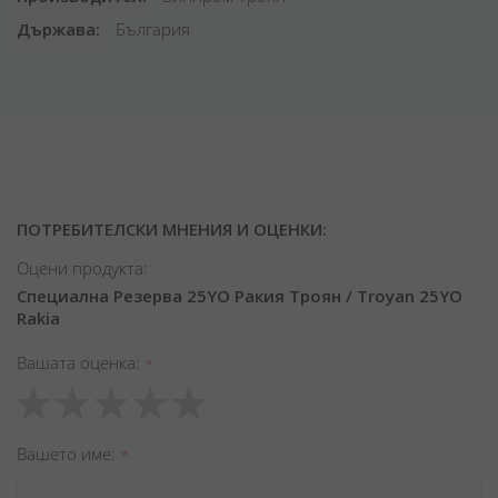
Държава
България
ПОТРЕБИТЕЛСКИ МНЕНИЯ И ОЦЕНКИ:
Оцени продукта:
Специална Резерва 25YO Ракия Троян / Troyan 25YO
Rakia
Вашата оценка
1
2
3
4
5
star
stars
stars
stars
stars
Вашето име