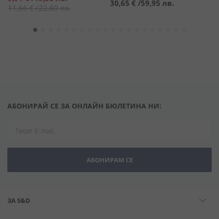
30,65 €
/
59,95 лв.
1
цена
11,66 €
/
22,80 лв.
АБОНИРАЙ СЕ ЗА ОНЛАЙН БЮЛЕТИНА НИ:
АБОНИРАМ СЕ
ЗА S&D