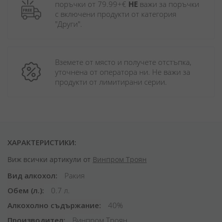
поръчки от 79.99+€ 
НЕ
 важи за поръчки 
с включени продукти от категория 
"Други". 
Вземете от място и получете отстъпка, 
уточнена от оператора ни. Не важи за 
продукти от лимитирани серии.
ХАРАКТЕРИСТИКИ:
Виж всички артикули от
Винпром Троян
Вид алкохол
Ракия
Обем (л.)
0.7 л.
Алкохолно съдържание
40%
Производител
Винпром Троян