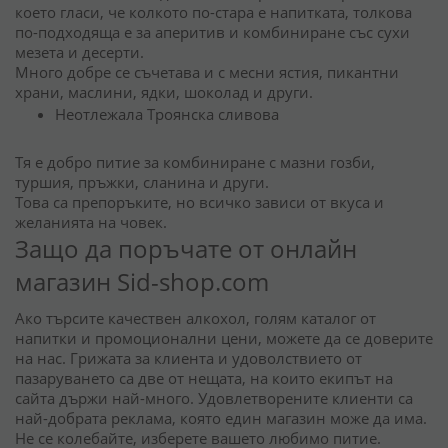
което гласи, че колкото по-стара е напитката, толкова
по-подходяща е за аперитив и комбиниране със сухи
мезета и десерти.
Много добре се съчетава и с месни ястия, пикантни
храни, маслини, ядки, шоколад и други.
Неотлежала Троянска сливова
Тя е добро питие за комбиниране с мазни гозби,
туршия, пръжки, сланина и други.
Това са препоръките, но всичко зависи от вкуса и
желанията на човек.
Защо да поръчате от онлайн
магазин Sid-shop.com
Ако търсите качествен алкохол, голям каталог от
напитки и промоционални цени, можете да се доверите
на нас. Грижата за клиента и удоволствието от
пазаруването са две от нещата, на които екипът на
сайта държи най-много. Удовлетворените клиенти са
най-добрата реклама, която един магазин може да има.
Не се колебайте, изберете вашето любимо питие.