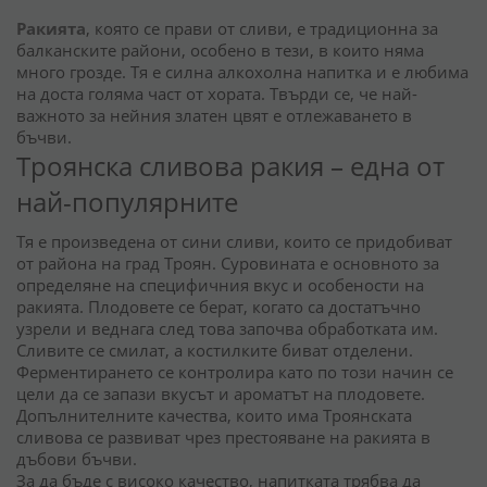
Ракията
, която се прави от сливи, е традиционна за
балканските райони, особено в тези, в които няма
много грозде. Тя е силна алкохолна напитка и е любима
на доста голяма част от хората. Твърди се, че най-
важното за нейния златен цвят е отлежаването в
бъчви.
Троянска сливова ракия – една от
най-популярните
Тя е произведена от сини сливи, които се придобиват
от района на град Троян. Суровината е основното за
определяне на специфичния вкус и особености на
ракията. Плодовете се берат, когато са достатъчно
узрели и веднага след това започва обработката им.
Сливите се смилат, а костилките биват отделени.
Ферментирането се контролира като по този начин се
цели да се запази вкусът и ароматът на плодовете.
Допълнителните качества, които има Троянската
сливова се развиват чрез престояване на ракията в
дъбови бъчви.
За да бъде с високо качество, напитката трябва да