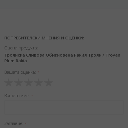
ПОТРЕБИТЕЛСКИ МНЕНИЯ И ОЦЕНКИ:
Оцени продукта:
Троянска Сливова Обикновена Ракия Троян / Troyan
Plum Rakia
Вашата оценка
1
2
3
4
5
star
stars
stars
stars
stars
Вашето име
Заглавиe