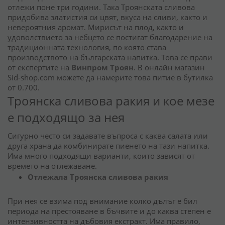
отлежи поне три години. Така Троянската сливова
придобива златистия си цвят, вкуса на сливи, както и
невероятния аромат. Мирисът на плод, както и
удоволствието за небцето се постигат благодарение на
традиционната технология, по която става
производството на българската напитка. Това се прави
от експертите на
Винпром Троян
. В онлайн магазин
Sid-shop.com можете да намерите това питие в бутилка
от 0.700.
Троянска сливова ракия и кое мезе
е подходящо за нея
Сигурно често си задавате въпроса с каква салата или
друга храна да комбинирате пиенето на тази напитка.
Има много подходящи варианти, които зависят от
времето на отлежаване.
Отлежала Троянска сливова ракия
При нея се взима под внимание колко дълъг е бил
периода на престояване в бъчвите и до каква степен е
интензивността на дъбовия екстракт. Има правило,