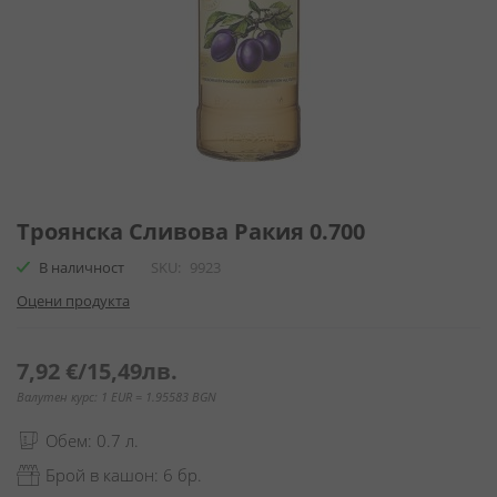
Преминете
към
Троянска Сливова Ракия 0.700
началото
В наличност
SKU
9923
на
галерия
Оцени продукта
със
снимки
7,92 €
/
15,49лв.
Валутен курс: 1 EUR = 1.95583 BGN
Обем: 0.7 л.
Брой в кашон: 6 бр.