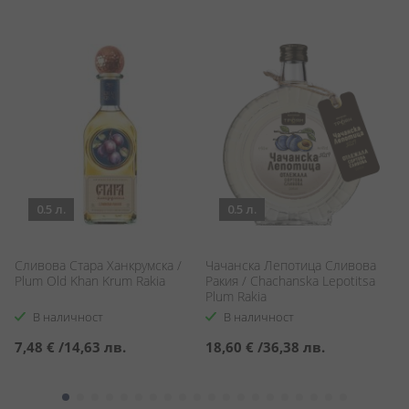
0.5 л.
0.5 л.
Сливова Стара Ханкрумска /
Чачанска Лепотица Сливова
Т
Plum Old Khan Krum Rakia
Ракия / Chachanska Lepotitsa
о
Plum Rakia
Tr
G
В наличност
В наличност
7,48 €
/
14,63 лв.
18,60 €
/
36,38 лв.
3