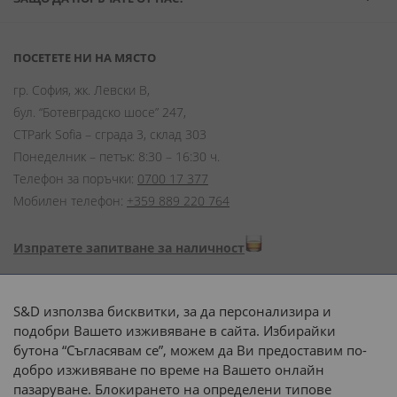
ПОСЕТЕТЕ НИ НА МЯСТО
гр. София, жк. Левски В,
бул. “Ботевградско шосе” 247,
CTPark Sofia – сграда 3, склад 303
Понеделник – петък: 8:30 – 16:30 ч.
Телефон за поръчки:
0700 17 377
Мобилен телефон:
+359 889 220 764
Изпратете запитване за наличност
Начини на плащане:
S&D използва бисквитки, за да персонализира и
подобри Вашето изживяване в сайта. Избирайки
бутона “Съгласявам се”, можем да Ви предоставим по-
добро изживяване по време на Вашето онлайн
пазаруване. Блокирането на определени типове