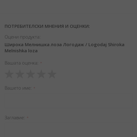
ПОТРЕБИТЕЛСКИ МНЕНИЯ И ОЦЕНКИ:
Оцени продукта:
Широка Мелнишка лоза Логодаж / Logodaj Shiroka
Melnishka loza
Вашата оценка
1
2
3
4
5
star
stars
stars
stars
stars
Вашето име
Заглавиe