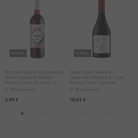
0.750 л.
0.750 л.
Фрутино Мерло Боровинка и
Барик Пойнт Каберне
А
Малина Домейн Бойар /
Совиньон, Малбек & Сира /
Ви
Frutino Merlot Blueberry &
Barrique Point Cabernet
5
Raspberry Domaine Boyar
Sauvignon, Malbec & Syrah
В наличност
В наличност
3,99 €
10,63 €
1