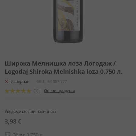
Преминете
към
Широка Мелнишка лоза Логодаж /
началото
Logodaj Shiroka Melnishka loza 0.750 л.
на
галерия
Изчерпан
SKU
3-1007-777
със
Оценка:
(1)
|
Оцени продукта
снимки
100
100
% of
Уведоми ме при наличност
3,98 €
Обем: 0.750 л.