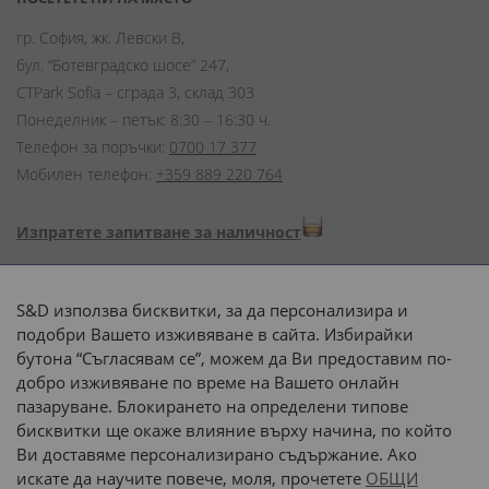
гр. София, жк. Левски В,
бул. “Ботевградско шосе” 247,
CTPark Sofia – сграда 3, склад 303
Понеделник – петък: 8:30 – 16:30 ч.
Телефон за поръчки:
0700 17 377
Мобилен телефон:
+359 889 220 764
Изпратете запитване за наличност
Начини на плащане:
S&D използва бисквитки, за да персонализира и
подобри Вашето изживяване в сайта. Избирайки
бутона “Съгласявам се”, можем да Ви предоставим по-
добро изживяване по време на Вашето онлайн
пазаруване. Блокирането на определени типове
Доставка до адрес с:
бисквитки ще окаже влияние върху начина, по който
Ви доставяме персонализирано съдържание. Ако
 или 
наш транспорт
искате да научите повече, моля, прочетете
ОБЩИ