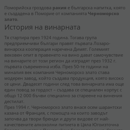
Поморийска гроздова
ракия
е българска напитка, която
е създадена в Поморие от компанията
Черноморско
злато
.
История на винарната
Тя стартира през 1924 година. Тогава група
предприемчиви българи правят първата Лозаро-
винарска кооперация наречена Димят. Големият
вековен опит в правенето на вино дават самочувствие
на винарите от този регион да изградят през 1932 г.
първата съвременна изба. През 50-те години на
миналия век компания Черноморско злато става
модерен завод, който създава продукция, която високо
се цени. Двадесет години след това винарната има още
един повод за гордост – създава се специален корпус с
общо 12 000 бъчви специално за стареене на винения
дестилат.
През 1994 г. Черноморско злато внася осем шарантски
казана от Франция, с помощта на които заводът
започва да твори бренди и други видове от най-
качествените алкохолни питиета в Цяла Югоизточна