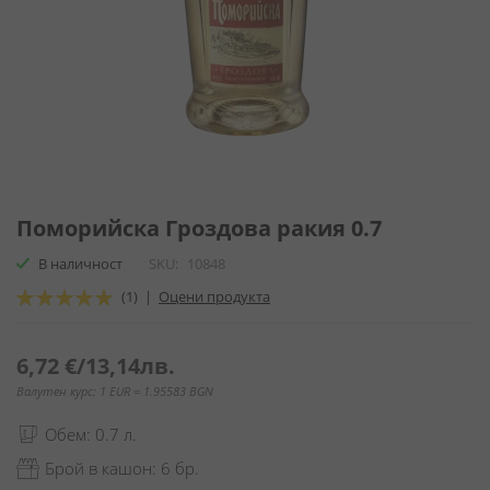
Преминете
към
Поморийска Гроздова ракия 0.7
началото
В наличност
SKU
10848
на
галерия
Оценка:
(1)
|
Оцени продукта
със
100
100
% of
снимки
6,72 €
/
13,14лв.
Валутен курс: 1 EUR = 1.95583 BGN
Обем: 0.7 л.
Брой в кашон: 6 бр.