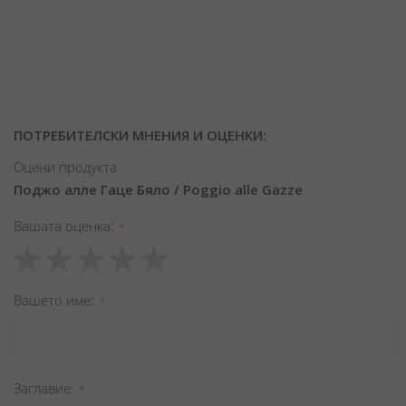
ПОТРЕБИТЕЛСКИ МНЕНИЯ И ОЦЕНКИ:
Оцени продукта:
Поджо алле Гаце Бяло / Poggio alle Gazze
Вашата оценка
1
2
3
4
5
star
stars
stars
stars
stars
Вашето име
Заглавиe