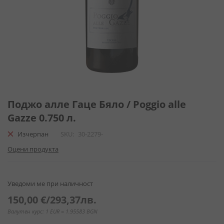
Преминете
към
Поджо алле Гаце Бяло / Poggio alle
началото
Gazze 0.750 л.
на
галерия
Изчерпан
SKU
30-2279-
със
Оцени продукта
снимки
Уведоми ме при наличност
150,00 €
/
293,37лв.
Валутен курс: 1 EUR = 1.95583 BGN