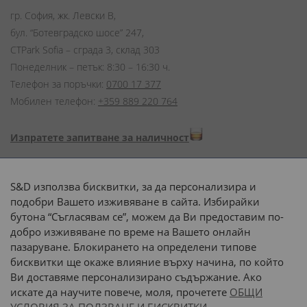
гр. София, жк. Левски В,
бул. “Ботевградско шосе” 247,
CTPark Sofia – сграда 3, склад 303
Понеделник – петък: 8:30 – 16:30 ч.
Телефон за поръчки:
0700 17 377
Мобилен телефон:
+359 889 220 764
Изпратете запитване за наличност
Начини на плащане:
S&D използва бисквитки, за да персонализира и
подобри Вашето изживяване в сайта. Избирайки
бутона “Съгласявам се”, можем да Ви предоставим по-
добро изживяване по време на Вашето онлайн
пазаруване. Блокирането на определени типове
Доставка до адрес с:
бисквитки ще окаже влияние върху начина, по който
Ви доставяме персонализирано съдържание. Ако
 или 
наш транспорт
искате да научите повече, моля, прочетете
ОБЩИ