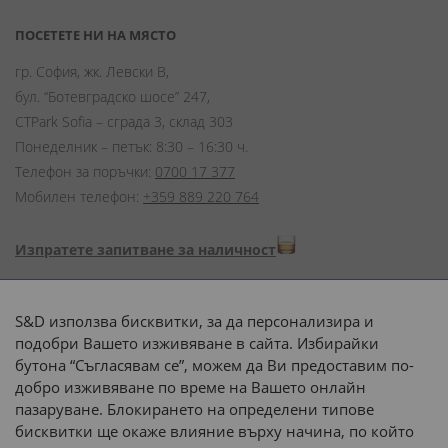
ПОСЕТЕТЕ НИ НА МЯСТО
гр. София, жк. Левски В,
бул. “Ботевградско шосе” 247,
CTPark Sofia – сграда 3, склад 303
Понеделник – петък: 8:30 – 16:30 ч.
Телефон за поръчки:
0700 17 377
Мобилен телефон:
+359 889 220 764
Изпратете запитване за наличност
Начини на плащане:
S&D използва бисквитки, за да персонализира и
подобри Вашето изживяване в сайта. Избирайки
бутона “Съгласявам се”, можем да Ви предоставим по-
добро изживяване по време на Вашето онлайн
пазаруване. Блокирането на определени типове
Доставка до адрес с:
бисквитки ще окаже влияние върху начина, по който