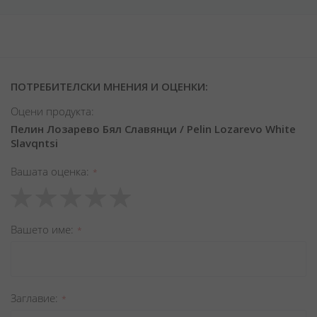
ПОТРЕБИТЕЛСКИ МНЕНИЯ И ОЦЕНКИ:
Оцени продукта:
Пелин Лозарево Бял Славянци / Pelin Lozarevo White
Slavqntsi
Вашата оценка
1
2
3
4
5
star
stars
stars
stars
stars
Вашето име
Заглавиe