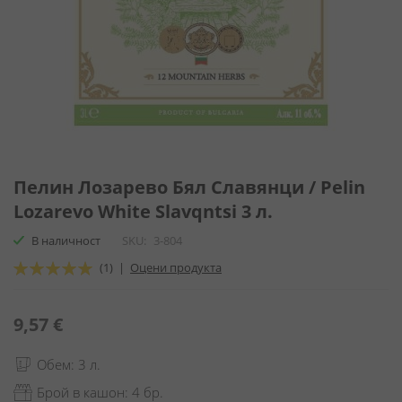
Преминете
към
Пелин Лозарево Бял Славянци / Pelin
началото
Lozarevo White Slavqntsi 3 л.
на
галерия
В наличност
SKU
3-804
със
Оценка:
(1)
|
Оцени продукта
снимки
100
100
% of
9,57 €
Обем: 3 л.
Брой в кашон: 4 бр.