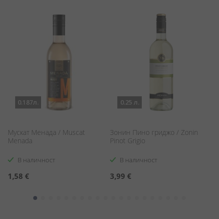
0.187л.
0.25 л.
Мускат Менада / Muscat
Зонин Пино гриджо / Zonin
С
Menada
Pinot Grigio
Бо
Bo
В наличност
В наличност
1,58 €
3,99 €
1