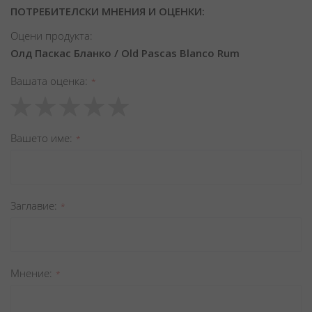
ПОТРЕБИТЕЛСКИ МНЕНИЯ И ОЦЕНКИ:
Оцени продукта:
Олд Паскас Бланко / Old Pascas Blanco Rum
Вашата оценка
1
2
3
4
5
star
stars
stars
stars
stars
Вашето име
Заглавиe
Мнение