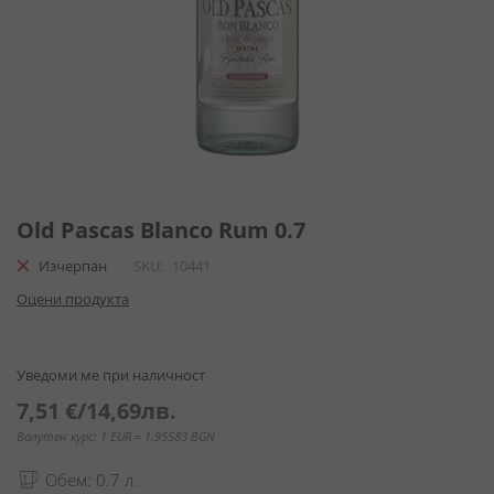
Преминете
към
Old Pascas Blanco Rum 0.7
началото
Изчерпан
SKU
10441
на
галерия
Оцени продукта
със
снимки
Уведоми ме при наличност
7,51 €
/
14,69лв.
Валутен курс: 1 EUR = 1.95583 BGN
Обем: 0.7 л.