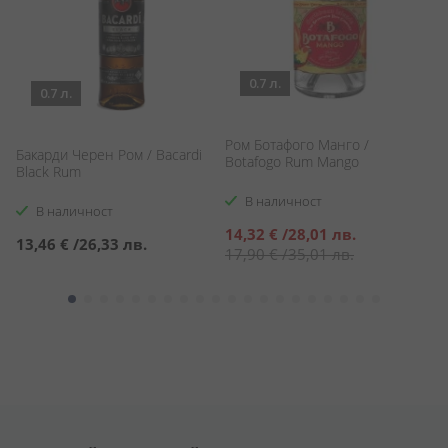
0.7 л.
0.7 л.
Ром Ботафого Манго /
/
Бакарди Черен Ром / Bacardi
Ро
Botafogo Rum Mango
s
Black Rum
T
В наличност
В наличност
Специална
14,32 €
/
28,01 лв.
13,46 €
/
26,33 лв.
1
цена
17,90 €
/
35,01 лв.