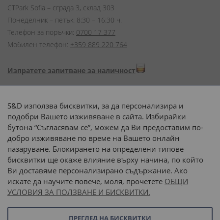
CTPark Sofia – сграда 3, склад 303
Понеделник – петък: 8:30 – 16:30 ч.
Телефон за поръчки:
0700 17 377
Мобилен телефон:
+359 889 220 764
Изпратете запитване за наличност
Начини на плащане:
S&D използва бисквитки, за да персонализира и
подобри Вашето изживяване в сайта. Избирайки
бутона “Съгласявам се”, можем да Ви предоставим по-
добро изживяване по време на Вашето онлайн
пазаруване. Блокирането на определени типове
Доставка до адрес с:
бисквитки ще окаже влияние върху начина, по който
Ви доставяме персонализирано съдържание. Ако
 или 
наш транспорт
искате да научите повече, моля, прочетете
ОБЩИ
УСЛОВИЯ ЗА ПОЛЗВАНЕ И БИСКВИТКИ.
Последвайте ни:
ПРЕГЛЕД НА БИСКВИТКИ