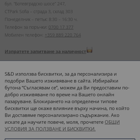
бул. “Ботевградско шосе” 247,
CTPark Sofia – сграда 3, склад 303
Понеделник – петък: 8:30 – 16:30 ч.
Телефон за поръчки:
0700 17 377
Мобилен телефон:
+359 889 220 764
Изпратете запитване за наличност
Начини на плащане:
S&D използва бисквитки, за да персонализира и
подобри Вашето изживяване в сайта. Избирайки
бутона “Съгласявам се”, можем да Ви предоставим по-
добро изживяване по време на Вашето онлайн
пазаруване. Блокирането на определени типове
Доставка до адрес с:
бисквитки ще окаже влияние върху начина, по който
Ви доставяме персонализирано съдържание. Ако
 или 
наш транспорт
искате да научите повече, моля, прочетете
ОБЩИ
УСЛОВИЯ ЗА ПОЛЗВАНЕ И БИСКВИТКИ.
Последвайте ни: