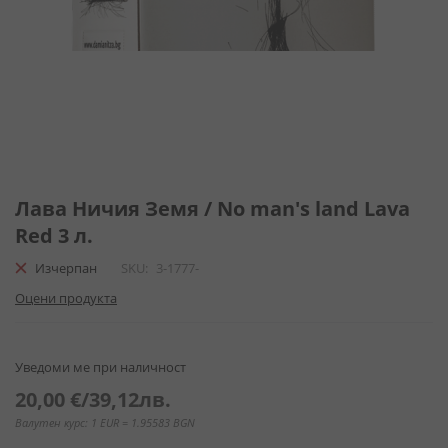
Преминете
към
Лава Ничия Земя / No man's land Lava
началото
Red 3 л.
на
галерия
Изчерпан
SKU
3-1777-
със
Оцени продукта
снимки
Уведоми ме при наличност
20,00 €
/
39,12лв.
Валутен курс: 1 EUR = 1.95583 BGN