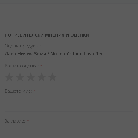
ПОТРЕБИТЕЛСКИ МНЕНИЯ И ОЦЕНКИ:
Оцени продукта:
Лава Ничия Земя / No man's land Lava Red
Вашата оценка
1
2
3
4
5
star
stars
stars
stars
stars
Вашето име
Заглавиe