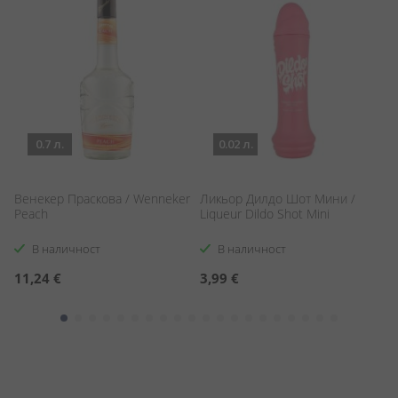
0.7 л.
0.02 л.
Венекер Праскова / Wenneker
Ликьор Дилдо Шот Мини /
М
Peach
Liqueur Dildo Shot Mini
В наличност
В наличност
11,24 €
3,99 €
7