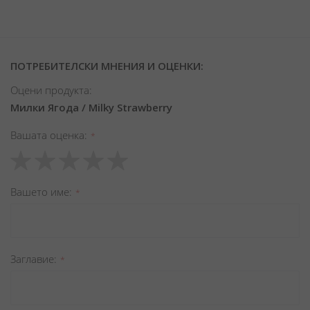
ПОТРЕБИТЕЛСКИ МНЕНИЯ И ОЦЕНКИ:
Оцени продукта:
Милки Ягода / Milky Strawberry
Вашата оценка
1
2
3
4
5
star
stars
stars
stars
stars
Вашето име
Заглавиe