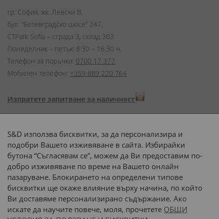
гр. София, жк. Левски В,
бул. “Ботевградско шосе” 247,
CTPark Sofia – сграда 3, склад 303
Понеделник – петък: 8:30 – 16:30 ч.
Телефон за поръчки:
0700 17 377
Мобилен телефон:
+359 889 220 764
Изпратете запитване за наличност
Начини на плащане:
S&D използва бисквитки, за да персонализира и
подобри Вашето изживяване в сайта. Избирайки
бутона “Съгласявам се”, можем да Ви предоставим по-
добро изживяване по време на Вашето онлайн
пазаруване. Блокирането на определени типове
Доставка до адрес с:
бисквитки ще окаже влияние върху начина, по който
Ви доставяме персонализирано съдържание. Ако
 или 
наш транспорт
искате да научите повече, моля, прочетете
ОБЩИ