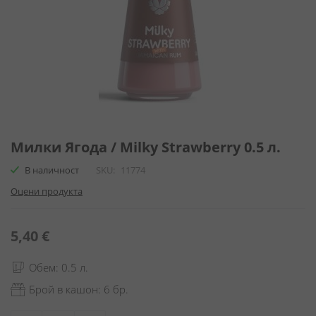
Преминете
към
Милки Ягода / Milky Strawberry 0.5 л.
началото
В наличност
SKU
11774
на
галерия
Оцени продукта
със
снимки
5,40 €
Обем: 0.5 л.
Брой в кашон: 6 бр.