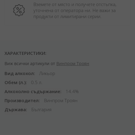
Вземете от място и получете отстъпка, 
уточнена от оператора ни. Не важи за 
продукти от лимитирани серии.
ХАРАКТЕРИСТИКИ:
Виж всички артикули от
Винпром Троян
Вид алкохол
Ликьор
Обем (л.)
0.5 л.
Алкохолно съдържание
14.4%
Производител
Винпром Троян
Държава
България