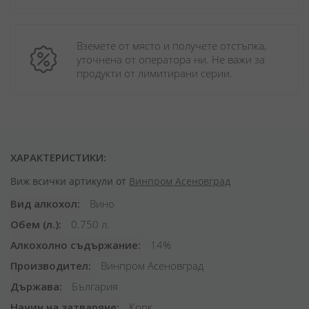
Вземете от място и получете отстъпка, 
уточнена от оператора ни. Не важи за 
продукти от лимитирани серии.
ХАРАКТЕРИСТИКИ:
Виж всички артикули от
Винпром Асеновград
Вид алкохол
Вино
Обем (л.)
0.750 л.
Алкохолно съдържание
14%
Производител
Винпром Асеновград
Държава
България
Начин на затваряне
Корк