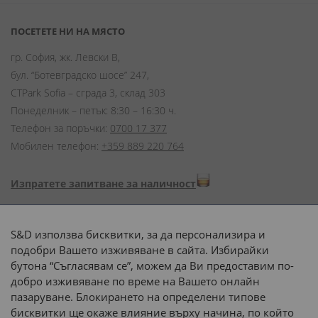
ПОСЕТЕТЕ НИ НА МЯСТО
гр. София, жк. Левски В,
бул. “Ботевградско шосе” 247,
CTPark Sofia – сграда 3, склад 303
Понеделник – петък: 8:30 – 16:30 ч.
Телефон за поръчки:
0700 17 377
Мобилен телефон:
+359 889 220 764
Изпратете запитване за наличност
Начини на плащане:
S&D използва бисквитки, за да персонализира и
подобри Вашето изживяване в сайта. Избирайки
бутона “Съгласявам се”, можем да Ви предоставим по-
добро изживяване по време на Вашето онлайн
пазаруване. Блокирането на определени типове
Доставка до адрес с:
бисквитки ще окаже влияние върху начина, по който