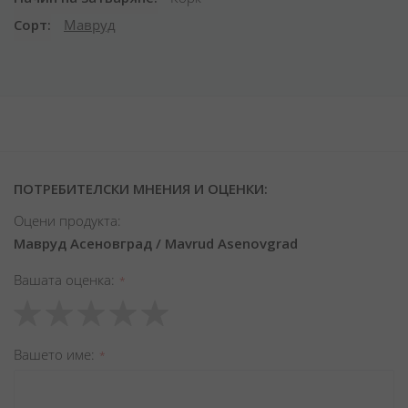
Сорт
Мавруд
ПОТРЕБИТЕЛСКИ МНЕНИЯ И ОЦЕНКИ:
Оцени продукта:
Мавруд Асеновград / Mavrud Asenovgrad
Вашата оценка
1
2
3
4
5
star
stars
stars
stars
stars
Вашето име