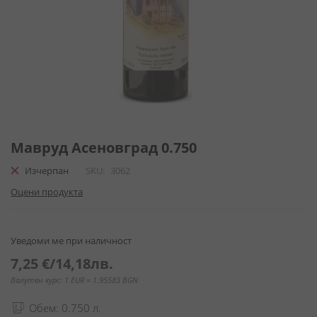
Преминете
към
Мавруд Асеновград 0.750
началото
Изчерпан
SKU
3062
на
галерия
Оцени продукта
със
снимки
Уведоми ме при наличност
7,25 €
/
14,18лв.
Валутен курс: 1 EUR = 1.95583 BGN
Обем: 0.750 л.