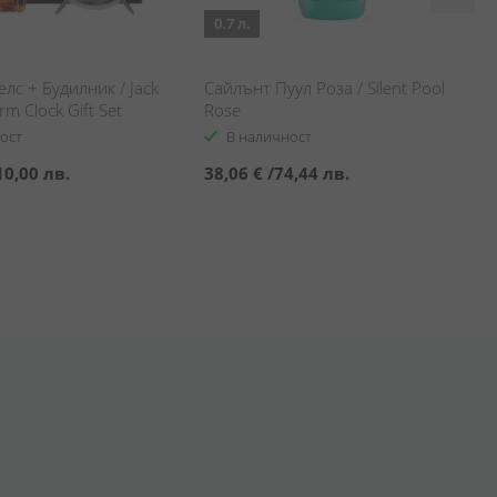
0.7 л.
лс + Будилник / Jack
Сайлънт Пуул Роза / Silent Pool
arm Clock Gift Set
Rose
ост
В наличност
10,00 лв.
38,06 €
/
74,44 лв.