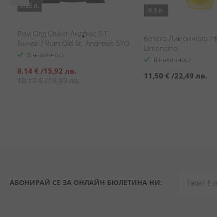
0.05 л.
0.5 л.
Ром Олд Сейнт Андрюс 5 Г.
Ботега Лимончело / 
Бъчва / Rum Old St. Andrews 5YO
Limoncino
Barrel
В наличност
В наличност
Специална
8,14 €
/
15,92 лв.
11,50 €
/
22,49 лв.
цена
10,17 €
/
19,89 лв.
АБОНИРАЙ СЕ ЗА ОНЛАЙН БЮЛЕТИНА НИ: