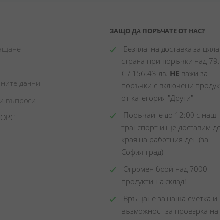
ЗАЩО ДА ПОРЪЧАТЕ ОТ НАС?
лащане
 Безплатна доставка за цялат
страна при поръчки над 79.
€ / 156.43 лв. 
НЕ
 важи за 
чните данни
поръчки с включени продукт
от категория "Други"
ни въпроси
 Поръчайте до 12:00 с наш 
 ОРС
транспорт и ще доставим до
края на работния ден (за 
София-град)
 Огромен брой над 7000 
продукти на склад! 
 Връщане за наша сметка и 
възможност за проверка на 