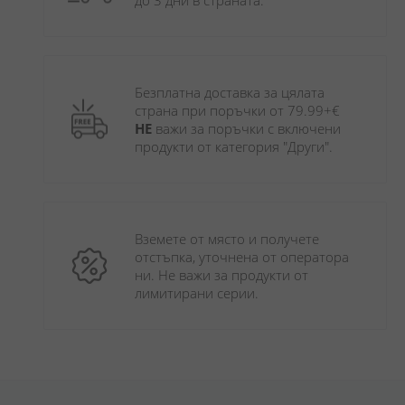
до 3 дни в страната.
Безплатна доставка за цялата 
страна при поръчки от 79.99+€ 
НЕ
 важи за поръчки с включени 
продукти от категория "Други". 
Вземете от място и получете 
отстъпка, уточнена от оператора 
ни. Не важи за продукти от 
лимитирани серии.