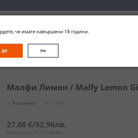
вка за цялата страна при поръчки на алкохол над 
79,99 € / 156
рдете, че имате навършени 18 години.
ЗА ПОДАРЪК
ПРОМО
СПЕЦИАЛНИ ПРЕДЛОЖЕНИЯ
МАРКИ
ДА
Не
y Lemon Gin
Малфи Лимон / Malfy Lemon Gin
В наличност
SKU
2350
27,08 €
/
52,96лв.
Валутен курс: 1 EUR = 1.95583 BGN