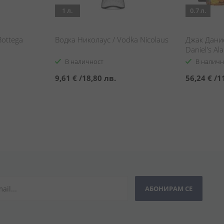
1 л.
0.7 л.
Bottega
Водка Николаус / Vodka Nicolaus
Джак Дание
Daniel's Al
В наличност
В наличн
9,61 €
/
18,80 лв.
56,24 €
/
1
АБОНИРАМ СЕ