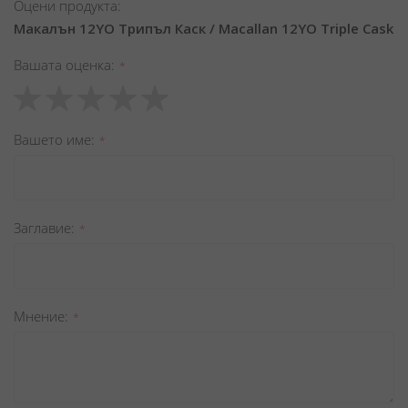
Оцени продукта:
Макалън 12YO Трипъл Каск / Macallan 12YO Triple Cask
Вашата оценка
1
2
3
4
5
star
stars
stars
stars
stars
Вашето име
Заглавиe
Мнение