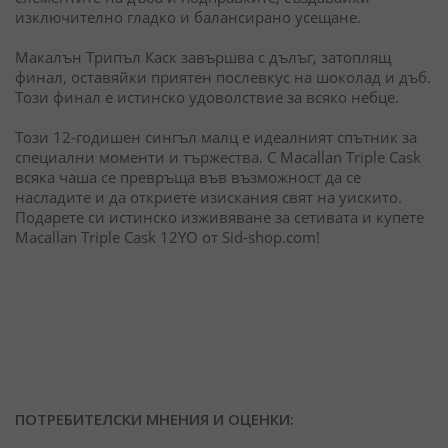
изключително гладко и балансирано усещане.
Макалън Трипъл Каск завършва с дълъг, затоплящ
финал, оставяйки приятен послевкус на шоколад и дъб.
Този финал е истинско удоволствие за всяко небце.
Този 12-годишен сингъл малц е идеалният спътник за
специални моменти и тържества. С Macallan Triple Cask
всяка чаша се превръща във възможност да се
насладите и да откриете изискания свят на уискито.
Подарете си истинско изживяване за сетивата и купете
Macallan Triple Cask 12YO от Sid-shop.com!
ПОТРЕБИТЕЛСКИ МНЕНИЯ И ОЦЕНКИ: