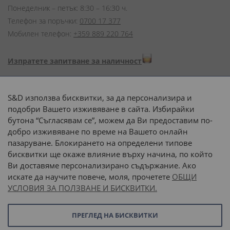
Понеделник – петък: 8:30 – 16:30 ч.
Телефон за поръчки:
0700 17 377
Мобилен телефон:
+359 889 220 764
Изпратете запитване за наличност
Начини на плащане:
S&D използва бисквитки, за да персонализира и
подобри Вашето изживяване в сайта. Избирайки
бутона “Съгласявам се”, можем да Ви предоставим по-
добро изживяване по време на Вашето онлайн
пазаруване. Блокирането на определени типове
Доставка до адрес с:
бисквитки ще окаже влияние върху начина, по който
Ви доставяме персонализирано съдържание. Ако
 или 
наш транспорт
искате да научите повече, моля, прочетете
ОБЩИ
УСЛОВИЯ ЗА ПОЛЗВАНЕ И БИСКВИТКИ.
Последвайте ни:
ПРЕГЛЕД НА БИСКВИТКИ