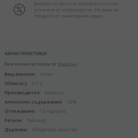
Вземете от място и получете отстъпка, 
уточнена от оператора ни. Не важи за 
продукти от лимитирани серии.
ХАРАКТЕРИСТИКИ:
Виж всички артикули от
Макалън
Вид алкохол
Уиски
Обем (л.)
0.7 л.
Производител
Макалън
Алкохолно съдържание
40%
Отлежаване
12-годишно
Регион
Хайландс
Държава
Обединено кралство