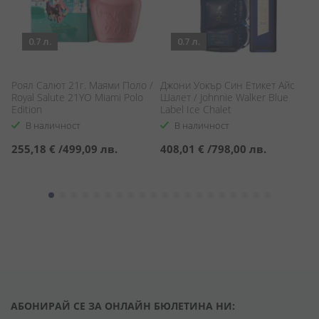
0.7 л.
0.7 л.
Роял Салют 21г. Маями Поло /
Джони Уокър Син Етикет Айс
Р
Royal Salute 21YO Miami Polo
Шалет / Johnnie Walker Blue
/ 
Edition
Label Ice Chalet
Pi
В наличност
В наличност
255,18 €
/
499,09 лв.
408,01 €
/
798,00 лв.
2
АБОНИРАЙ СЕ ЗА ОНЛАЙН БЮЛЕТИНА НИ: