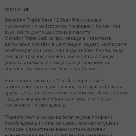
ОПИСАНИЕ:
Macallan Triple Cask 12 Year Old
съчетава
изключително майсторство, традиция и брилянтен
вкус, който дълго ще остане в паметта.
Macallan Triple Cask се произвежда в известната
дестилерия Macallan в Шотландия, където майсторите
комбинират три различни вида дъбови бъчви, за да
създадат това великолепно уиски. В този процес
уискито отлежава в стимулираща хармония от
европейски, американски и шери бъчви.
Уникалният аромат на Macallan Triple Cask е
комбинация от сладки плодове, като зряла ябълка и
круша, допълнени от нотки на ванилия. Леките нотки
на дъб и подправки обогатяват носа и го правят
изключително завладяващ.
Първата глътка разкрива богат вкусов профил с
преобладаващи нотки на шери, карамел и сушени
плодове. Сладостта на ванилията се смесва с
елементите на дъба и подправките, създавайки