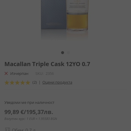
Преминете
към
Macallan Triple Cask 12YO 0.7
началото
Изчерпан
SKU
2356
на
галерия
Оценка:
(2)
|
Оцени продукта
със
100
100
% of
снимки
Уведоми ме при наличност
99,89 €
/
195,37лв.
Валутен курс: 1 EUR = 1.95583 BGN
Обем: 0.7 л.