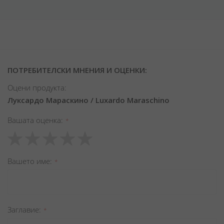
ПОТРЕБИТЕЛСКИ МНЕНИЯ И ОЦЕНКИ:
Оцени продукта:
Луксардо Мараскино / Luxardo Maraschino
Вашата оценка
1
2
3
4
5
star
stars
stars
stars
stars
Вашето име
Заглавиe