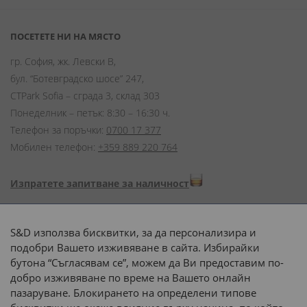
ПОСЕТЕТЕ НИ НА МЯСТО
гр. София, жк. Левски В,
бул. “Ботевградско шосе” 247,
CTPark Sofia – сграда 3, склад 303
Понеделник – петък: 8:30 – 16:30 ч.
Телефон за поръчки:
0700 17 377
Мобилен телефон:
+359 889 220 764
Изпратете запитване за наличност
Начини на плащане:
S&D използва бисквитки, за да персонализира и
подобри Вашето изживяване в сайта. Избирайки
бутона “Съгласявам се”, можем да Ви предоставим по-
добро изживяване по време на Вашето онлайн
пазаруване. Блокирането на определени типове
Доставка до адрес с: