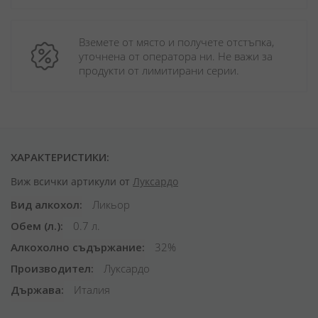
Вземете от място и получете отстъпка, 
уточнена от оператора ни. Не важи за 
продукти от лимитирани серии.
ХАРАКТЕРИСТИКИ:
Виж всички артикули от
Луксардо
Вид алкохол
Ликьор
Обем (л.)
0.7 л.
Алкохолно съдържание
32%
Производител
Луксардо
Държава
Италия