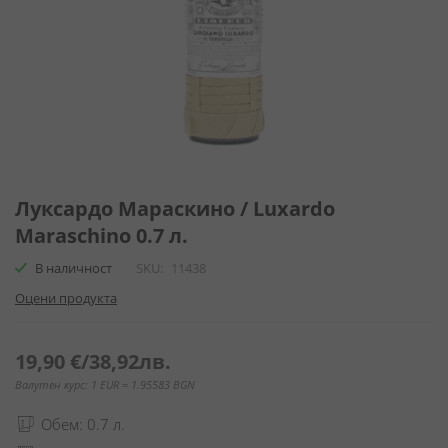
Преминете
към
Луксардо Мараскино / Luxardo
началото
Maraschino 0.7 л.
на
галерия
В наличност
SKU
11438
със
Оцени продукта
снимки
19,90 €
/
38,92лв.
Валутен курс: 1 EUR = 1.95583 BGN
Обем: 0.7 л.