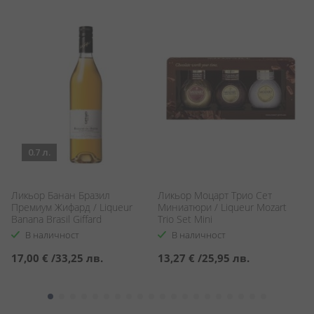
0.7 л.
Ликьор Банан Бразил
Ликьор Моцарт Трио Сет
Л
Премиум Жифард / Liqueur
Миниатюри / Liqueur Mozart
L
Banana Brasil Giffard
Trio Set Mini
В наличност
В наличност
17,00 €
/
33,25 лв.
13,27 €
/
25,95 лв.
3