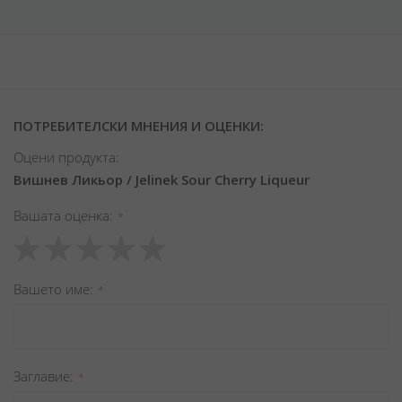
ПОТРЕБИТЕЛСКИ МНЕНИЯ И ОЦЕНКИ:
Оцени продукта:
Вишнев Ликьор / Jelinek Sour Cherry Liqueur
Вашата оценка
1
2
3
4
5
star
stars
stars
stars
stars
Вашето име
Заглавиe