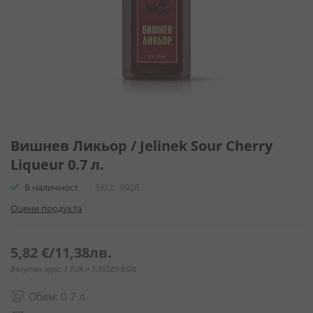
Преминете
към
Вишнев Ликьор / Jelinek Sour Cherry
началото
Liqueur 0.7 л.
на
галерия
В наличност
SKU
9926
със
Оцени продукта
снимки
5,82 €
/
11,38лв.
Валутен курс: 1 EUR = 1.95583 BGN
Обем: 0.7 л.