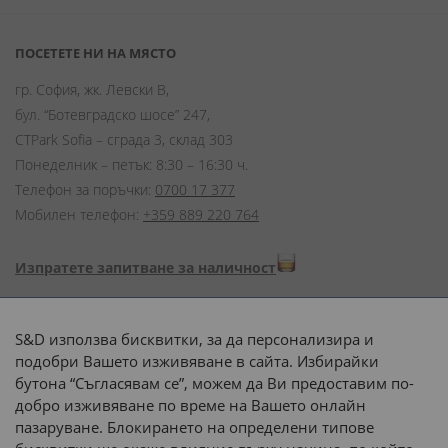
ПОСЕТЕТЕ НИ НА МЯСТО
гр. София, жк. Левски В,
бул. “Ботевградско шосе” 247,
CTPark Sofia – сграда 3, склад 303
Понеделник – петък: 8:30 – 16:30 ч.
Телефон за поръчки:
0700 17 377
Мобилен телефон:
+359 889 220 764
Изпратете запитване за наличност
Начини на плащане:
S&D използва бисквитки, за да персонализира и
подобри Вашето изживяване в сайта. Избирайки
бутона “Съгласявам се”, можем да Ви предоставим по-
добро изживяване по време на Вашето онлайн
пазаруване. Блокирането на определени типове
Доставка до адрес с: