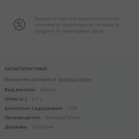
Вземете от място и получете отстъпка, 
уточнена от оператора ни. Не важи за 
продукти от лимитирани серии.
ХАРАКТЕРИСТИКИ:
Виж всички артикули от
Винпром Троян
Вид алкохол
Ликьор
Обем (л.)
0.7 л.
Алкохолно съдържание
18%
Производител
Винпром Троян
Държава
България