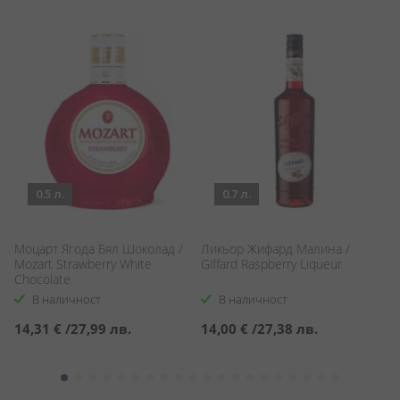
0.5 л.
0.7 л.
Моцарт Ягода Бял Шоколад /
Ликьор Жифард Малина /
Ка
Mozart Strawberry White
Giffard Raspberry Liqueur
Chocolate
В наличност
В наличност
14,31 €
/
27,99 лв.
14,00 €
/
27,38 лв.
1