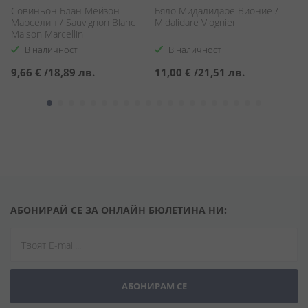
Совиньон Блан Мейзон
Бяло Мидалидаре Вионие /
Ш
Марселин / Sauvignon Blanc
Midalidare Viognier
Ш
Maison Marcellin
Fo
В наличност
В наличност
9,66 €
/
18,89 лв.
11,00 €
/
21,51 лв.
6
АБОНИРАЙ СЕ ЗА ОНЛАЙН БЮЛЕТИНА НИ:
АБОНИРАМ СЕ