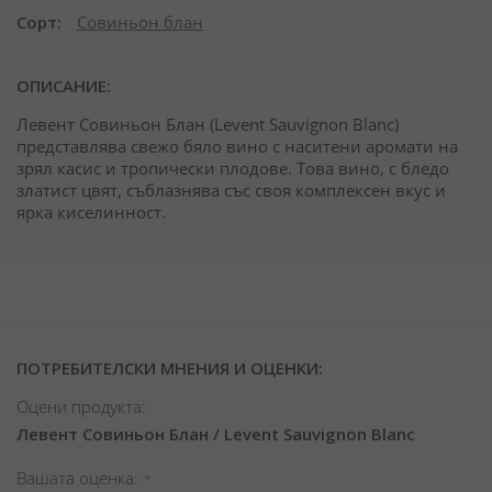
Сорт
Совиньон блан
ОПИСАНИЕ:
Левент Совиньон Блан (Levent Sauvignon Blanc)
представлява свежо бяло вино с наситени аромати на
зрял касис и тропически плодове. Това вино, с бледо
златист цвят, съблазнява със своя комплексен вкус и
ярка киселинност.
ПОТРЕБИТЕЛСКИ МНЕНИЯ И ОЦЕНКИ:
Оцени продукта:
Левент Совиньон Блан / Levent Sauvignon Blanc
Вашата оценка