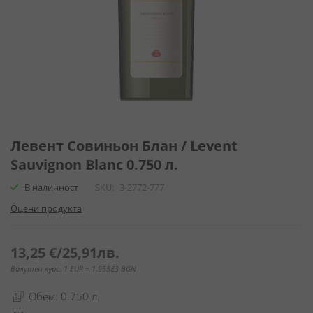
Преминете
към
Левент Совиньон Блан / Levent
началото
Sauvignon Blanc 0.750 л.
на
галерия
В наличност
SKU
3-2772-777
със
Оцени продукта
снимки
13,25 €
/
25,91лв.
Валутен курс: 1 EUR = 1.95583 BGN
Обем: 0.750 л.