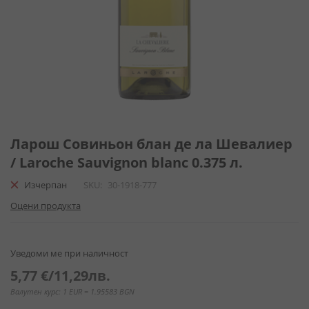
Преминете
към
Ларош Совиньон блан де ла Шевaлиер
началото
/ Laroche Sauvignon blanc 0.375 л.
на
галерия
Изчерпан
SKU
30-1918-777
със
Оцени продукта
снимки
Уведоми ме при наличност
5,77 €
/
11,29лв.
Валутен курс: 1 EUR = 1.95583 BGN