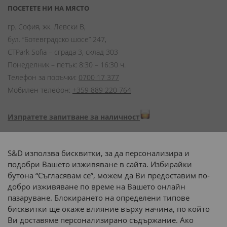
ПОСЕТЕТЕ НИ НА МЯСТО
гр. София, жк. Левски В,
бул. “Ботевградско шосе” 247,
CTPark Sofia – сграда 3, склад 303
Понеделник – петък: 8:30 – 16:30 ч.
Телефон за поръчки:
0700 17 377
Мобилен телефон:
+359 889 220 764
Изпратете запитване за наличност
Начини на плащане:
S&D използва бисквитки, за да персонализира и
подобри Вашето изживяване в сайта. Избирайки
бутона “Съгласявам се”, можем да Ви предоставим по-
добро изживяване по време на Вашето онлайн
пазаруване. Блокирането на определени типове
Доставка до адрес с:
бисквитки ще окаже влияние върху начина, по който
Ви доставяме персонализирано съдържание. Ако
 или 
наш транспорт