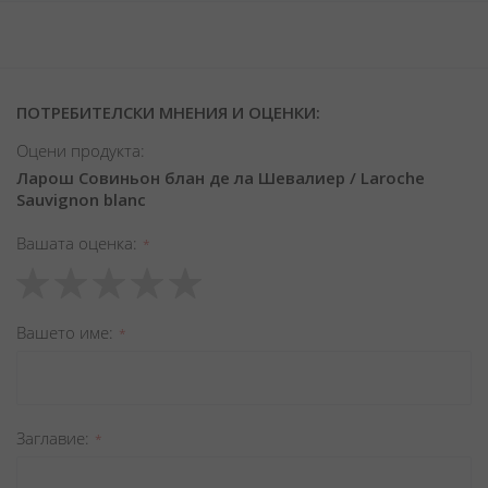
ПОТРЕБИТЕЛСКИ МНЕНИЯ И ОЦЕНКИ:
Оцени продукта:
Ларош Совиньон блан де ла Шевaлиер / Laroche
Sauvignon blanc
Вашата оценка
1
2
3
4
5
star
stars
stars
stars
stars
Вашето име
Заглавиe