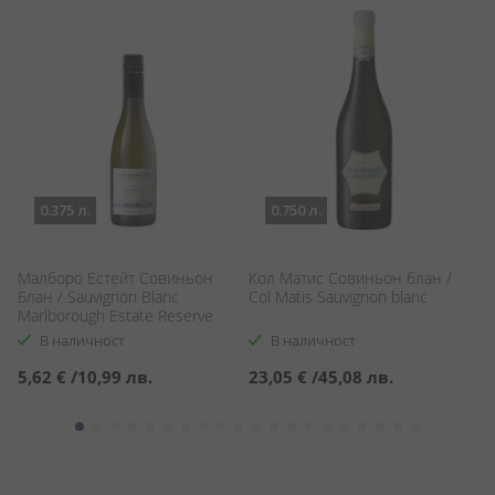
0.375 л.
0.750 л.
Малборо Естейт Совиньон
Кол Матис Совиньон блан /
Р
Блан / Sauvignon Blanc
Col Matis Sauvignon blanc
Si
Marlborough Estate Reserve
В наличност
В наличност
5,62 €
/
10,99 лв.
23,05 €
/
45,08 лв.
5