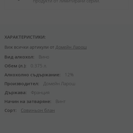
продукти от лимитирани серии.
ХАРАКТЕРИСТИКИ:
Виж всички артикули от
Домейн Ларош
Вид алкохол
Вино
Обем (л.)
0.375 л.
Алкохолно съдържание
12%
Производител
Домейн Ларош
Държава
Франция
Начин на затваряне
Винт
Сорт
Совиньон блан