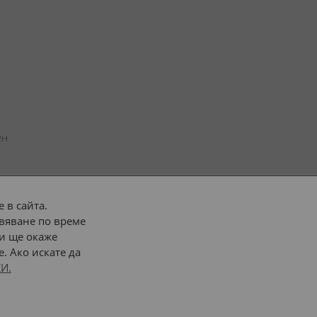
н 
 в сайта.
вяване по време
 или 
наш транспорт
и ще окаже
. Ако искате да
Последвайте ни:
И.