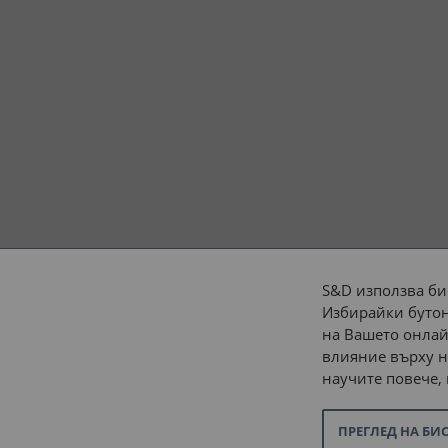
S&D използва би
Избирайки бутон
Начини на плащане:
на Вашето онлай
влияние върху н
научите повече,
ПРЕГЛЕД НА БИ