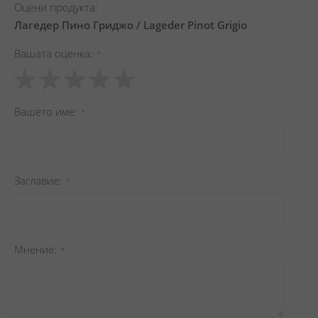
Оцени продукта:
Лагедер Пино Гриджо / Lageder Pinot Grigio
Вашата оценка
1
2
3
4
5
star
stars
stars
stars
stars
Вашето име
Заглавиe
Мнение