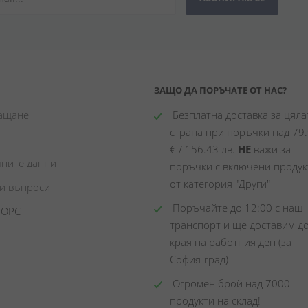
ЗАЩО ДА ПОРЪЧАТЕ ОТ НАС?
лащане
 Безплатна доставка за цялат
страна при поръчки над 79.
€ / 156.43 лв. 
НЕ
 важи за 
чните данни
поръчки с включени продукт
от категория "Други"
ни въпроси
 Поръчайте до 12:00 с наш 
 ОРС
транспорт и ще доставим до
края на работния ден (за 
София-град)
 Огромен брой над 7000 
продукти на склад! 