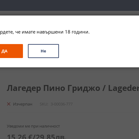
вка за цялата страна при поръчки на алкохол над 
79,99 € / 156
рдете, че имате навършени 18 години.
ЗА ПОДАРЪК
ПРОМО
СПЕЦИАЛНИ ПРЕДЛОЖЕНИЯ
МАРКИ
ДА
Не
риджо / Lageder Pinot Grigio
Лагедер Пино Гриджо / Lageder P
Изчерпан
SKU
3-00036-777
Уведоми ме при наличност
15,26 €
/
29,85лв.