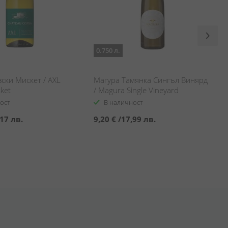
0.750 л.
ски Мискет / AXL
Магура Тамянка Сингъл Винярд
ket
/ Magura Single Vineyard
Tamyanka
ост
В наличност
17 лв.
9,20 €
/
17,99 лв.