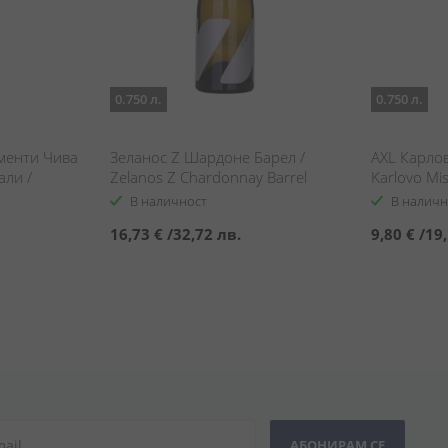
0.750 л.
0.750 л.
менти Чива
Зеланос Z Шардоне Барел /
AXL Карлов
али /
Zelanos Z Chardonnay Barrel
Karlovo Mis
enti Civa
В наличност
В наличн
16,73 €
/
32,72 лв.
9,80 €
/
19,
АБОНИРАМ СЕ