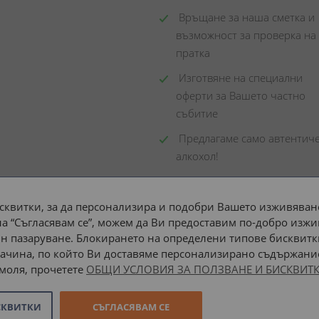
 Връщане за наша сметка и 
възможност за проверка на 
пратка
 Изготвяне на специални 
оферти за Вашето частно 
събитие
 Предлагаме само автентиче
алкохол!
сквитки, за да персонализира и подобри Вашето изживяване
а “Съгласявам се”, можем да Ви предоставим по-добро изжи
Доставка до адрес с:
н пазаруване. Блокирането на определени типове бисквитк
ачина, по който Ви доставяме персонализирано съдържание
 моля, прочетете
ОБЩИ УСЛОВИЯ ЗА ПОЛЗВАНЕ И БИСКВИТК
СКВИТКИ
СЪГЛАСЯВАМ СЕ