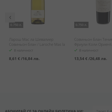
0.750 л.
0.750 л.
Ларош Мас ла Шевалиер
Совиньон Блан Тени
Совиньон блан / Laroche Mas la
Фриули Коли Ориент
Chevaliere Sauvignon blanc
Sauvignon Blanc Tenim
В наличност
В наличност
Friuli Colli Orientali
8,61 €
/
16,84 лв.
13,54 €
/
26,48 лв.
АБОНИРАЙ СЕ ЗА ОНЛАЙН БЮЛЕТИНА НИ: