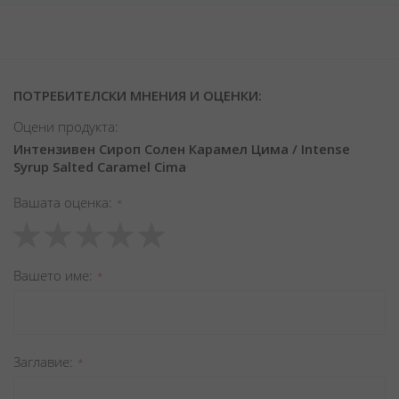
ПОТРЕБИТЕЛСКИ МНЕНИЯ И ОЦЕНКИ:
Оцени продукта:
Интензивен Сироп Солен Карамел Цима / Intense
Syrup Salted Caramel Cima
Вашата оценка
1
2
3
4
5
star
stars
stars
stars
stars
Вашето име
Заглавиe