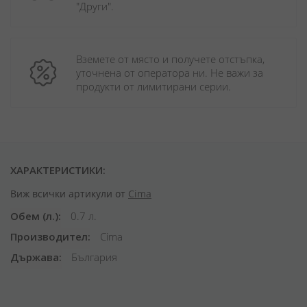
"Други". 
Вземете от място и получете отстъпка, 
уточнена от оператора ни. Не важи за 
продукти от лимитирани серии.
ХАРАКТЕРИСТИКИ:
Виж всички артикули от
Cima
Обем (л.)
0.7 л.
Производител
Cima
Държава
България