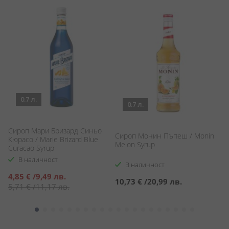
0.7 л.
0.7 л.
Сироп Мари Бризард Синьо
Сироп Монин Пъпеш / Monin
С
Кюрасо / Marie Brizard Blue
Melon Syrup
W
Curacao Syrup
В наличност
В наличност
Специална
4,85 €
/
9,49 лв.
10,73 €
/
20,99 лв.
1
цена
5,71 €
/
11,17 лв.