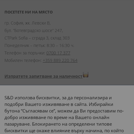
ПОСЕТЕТЕ НИ НА МЯСТО
гр. София, жк. Левски В,
бул. “Ботевградско шосе” 247,
CTPark Sofia – сграда 3, склад 303
Понеделник – петък: 8:30 – 16:30 ч.
Телефон за поръчки:
0700 17 377
Мобилен телефон:
+359 889 220 764
Изпратете запитване за наличност
Начини на плащане:
S&D използва бисквитки, за да персонализира и
подобри Вашето изживяване в сайта. Избирайки
бутона “Съгласявам се”, можем да Ви предоставим по-
добро изживяване по време на Вашето онлайн
пазаруване. Блокирането на определени типове
Доставка до адрес с:
бисквитки ще окаже влияние върху начина, по който