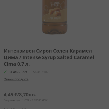
Преминете
към
Интензивен Сироп Солен Карамел
началото
Цима / Intense Syrup Salted Caramel
на
Cima 0.7 л.
галерия
със
В наличност
SKU
5102
снимки
Оцени продукта
4,45 €
/
8,70лв.
Валутен курс: 1 EUR = 1.95583 BGN