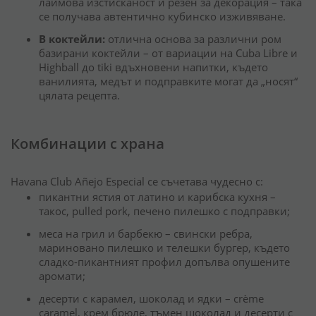
лаймова изстисканост и резен за декорация – така
се получава автентично кубинско изживяване.
В коктейли:
отлична основа за различни ром
базирани коктейли – от вариации на Cuba Libre и
Highball до tiki вдъхновени напитки, където
ванилията, медът и подправките могат да „носят“
цялата рецепта.
Комбинации с храна
Havana Club Añejo Especial се съчетава чудесно с:
пикантни ястия от латино и карибска кухня –
такос, pulled pork, печено пилешко с подправки;
меса на грил и барбекю – свински ребра,
мариновано пилешко и телешки бургер, където
сладко-пикантният профил допълва опушените
аромати;
десерти с карамел, шоколад и ядки – crème
caramel, крем брюле, тъмен шоколад и десерти с