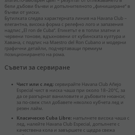
златисто-амбърен цвят – резултат от отлежаването в
бели дъбови бъчви и допълнителното „финиширане“ в
бъчви от уиски.
Бутилката следва характерната линия на Havana Club –
елегантна, висока форма с релефно лого и запазения
надпис „El ron de Cuba“. Етикетът е в топли златни и
червени тонове, вдъхновени от кубинската култура и
Хавана, с подпис на Maestro del Ron Cubano и модерни
графични детайли, подчертаващи премиум
позиционирането на рома.
Съвети за сервиране
Чист или с лед:
сервирайте Havana Club Añejo
Especial чист в ниска чаша при около 18–20°C, за
да се разгърнат ваниловите и дъбовите нюанси;
за по-свеж стил добавете няколко кубчета лед и
резен лайм.
Класическо Cuba Libre:
напълнете висока чаша с
лед, налейте Havana Club Especial, допълнете с
качествена кола и завършете с щедра свежа