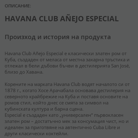
ОПИСАНИЕ:
HAVANA CLUB AÑEJO ESPECIAL
Произход и история на продукта
Havana Club Añejo Especial е класически златен ром от
Куба, създаден от меласа от местна захарна тръстика и
отлежал в бели дъбови бъчви в дестилерията San José,
близо до Хавана.
Корените на марката Havana Club водят началото си от
1878 г., когато Хосе Арачабала основава дестилерия на
северното крайбрежие на Куба и поставя основите на
ромов стил, който днес се смята за символ на
кубинската култура и барна сцена.
Especial е създаден като „универсален“ първокласен
златен ром – достатъчно мек за консумация чист, но и
идеален за приготвяне на автентично Cuba Libre и
други класически коктейли.