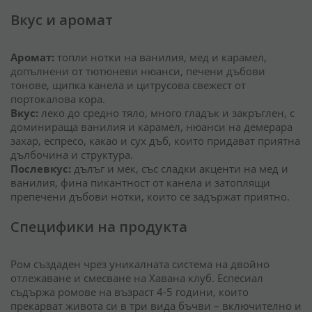
Вкус и аромат
Аромат:
топли нотки на ванилия, мед и карамел,
допълнени от тютюневи нюанси, печени дъбови
тонове, щипка канела и цитрусова свежест от
портокалова кора.
Вкус:
леко до средно тяло, много гладък и закръглен, с
доминираща ванилия и карамел, нюанси на демерара
захар, еспресо, какао и сух дъб, които придават приятна
дълбочина и структура.
Послевкус:
дълъг и мек, със сладки акценти на мед и
ванилия, фина пикантност от канела и затоплящи
препечени дъбови нотки, които се задържат приятно.
Специфики на продукта
Ром създаден чрез уникалната система на двойно
отлежаване и смесване на Хавана клуб. Еспесиал
съдържа ромове на възраст 4-5 години, които
прекарват живота си в три вида бъчви – включително и