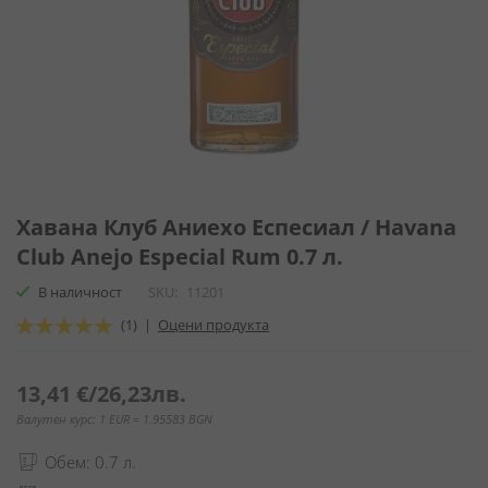
Преминете
към
Хавана Клуб Аниехо Еспесиал / Havana
началото
Club Anejo Especial Rum 0.7 л.
на
галерия
В наличност
SKU
11201
със
Оценка:
(1)
|
Оцени продукта
снимки
100
100
% of
13,41 €
/
26,23лв.
Валутен курс: 1 EUR = 1.95583 BGN
Обем: 0.7 л.