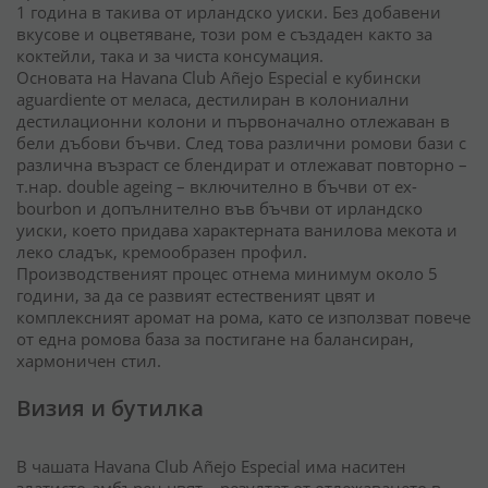
1 година в такива от ирландско уиски. Без добавени
вкусове и оцветяване, този ром е създаден както за
коктейли, така и за чиста консумация.
Основата на Havana Club Añejo Especial е кубински
aguardiente от меласа, дестилиран в колониални
дестилационни колони и първоначално отлежаван в
бели дъбови бъчви. След това различни ромови бази с
различна възраст се блендират и отлежават повторно –
т.нар. double ageing – включително в бъчви от ex-
bourbon и допълнително във бъчви от ирландско
уиски, което придава характерната ванилова мекота и
леко сладък, кремообразен профил.
Производственият процес отнема минимум около 5
години, за да се развият естественият цвят и
комплексният аромат на рома, като се използват повече
от една ромова база за постигане на балансиран,
хармоничен стил.
Визия и бутилка
В чашата Havana Club Añejo Especial има наситен