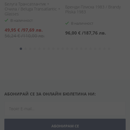
Белуга Трансатлантик +
Бренди Плиска 1983 / Brandy
Р
Очила / Beluga Transatlantic +
Pliska 1983
Ха
Glasses
Kr
В наличност
В наличност
Специална
49,95 €
/
97,69 лв.
96,00 €
/
187,76 лв.
7
цена
56,24 €
/
110,00 лв.
АБОНИРАЙ СЕ ЗА ОНЛАЙН БЮЛЕТИНА НИ:
АБОНИРАМ СЕ