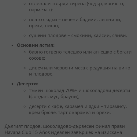
отлежали твърди сирена (чедър, манчего,
пармезан);
плато с ядки – печени бадеми, лешници,
орехи, пекан;
сушени плодове – смокини, кайсии, сливи.
Основни ястия:
бавно готвено телешко или агнешко с богати
сосове;
дивеч или червени меса с редукция на вино
и плодове.
Десерти:
тъмен шоколад 70%+ и шоколадови десерти
(фондан, мус, брауни);
десерти с кафе, карамел и ядки – тирамису,
крем брюле, тарт с карамел и орехи.
Дългият плодов, шоколадово-дървесен финал прави
Havana Club 15 Años идеален завършек на изискана