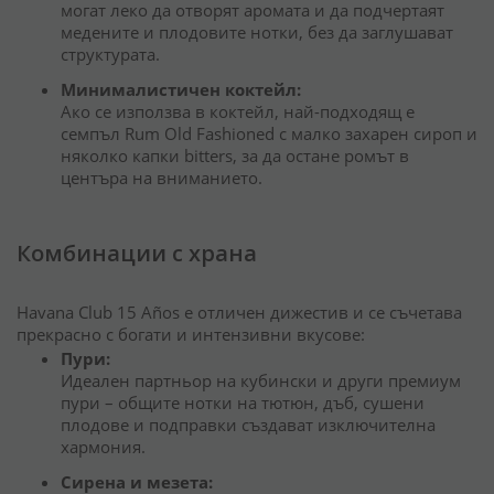
могат леко да отворят аромата и да подчертаят
медените и плодовите нотки, без да заглушават
структурата.
Минималистичен коктейл:
Ако се използва в коктейл, най-подходящ е
семпъл Rum Old Fashioned с малко захарен сироп и
няколко капки bitters, за да остане ромът в
центъра на вниманието.
Комбинации с храна
Havana Club 15 Años е отличен дижестив и се съчетава
прекрасно с богати и интензивни вкусове:
Пури:
Идеален партньор на кубински и други премиум
пури – общите нотки на тютюн, дъб, сушени
плодове и подправки създават изключителна
хармония.
Сирена и мезета: