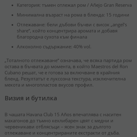
Категория: тъмен отлежал ром / Añejo Gran Reserva
Минимална възраст на рома в бленда: 15 години
Отлежаване: бели дъбови бъчви с висок „angel’s
share“, който концентрира аромата и добавя
благородна сухота към финала
Алкохолно съдържание: 40% vol.
„Тоталното отлежаване“ означава, че всяка партида ром
остава в бъчвата до момента, в който Maestros del Ron
Cubano решат, че е готова за включване в крайния
бленд. Резултатът е луксозна текстура, изключителна
мекота и многопластов вкусов профил.
Визия и бутилка
В чашата Havana Club 15 Años впечатлява с наситен
махагонов до тъмно кехлибарен цвят с медни и
червеникави отблясъци – ясен знак за дългото
отлежаване и концентрираните екстракти от дъба.