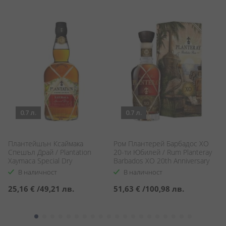
0.7 л.
0.7 л.
Плантейшън Ксаймака
Ром Плантерей Барбадос ХО
Б
Спешъл Драй / Plantation
20-ти Юбилей / Rum Planteray
Сп
Xaymaca Special Dry
Barbados XO 20th Anniversary
Fl
В наличност
В наличност
25,16 €
/
49,21 лв.
51,63 €
/
100,98 лв.
2