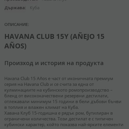
Държава
Куба
ОПИСАНИЕ:
HAVANA CLUB 15Y (AÑEJO 15
AÑOS)
Произход и история на продукта
Havana Club 15 Años е част от иконичната премиум
серия на Havana Club и се счита за една от
кулминациите на кубинското ромопроизводство –
бленд от висококачествени резервни дестилати,
отлежавали минимум 15 години в бели дъбови бъчви
в топлия и влажен климат на Куба.
Хавана Клуб 15-годишна е рядък ром, бутилиран в
ограничени количества. Този дестилат е с типичен
кубински характер, който показва най-ярките елементи