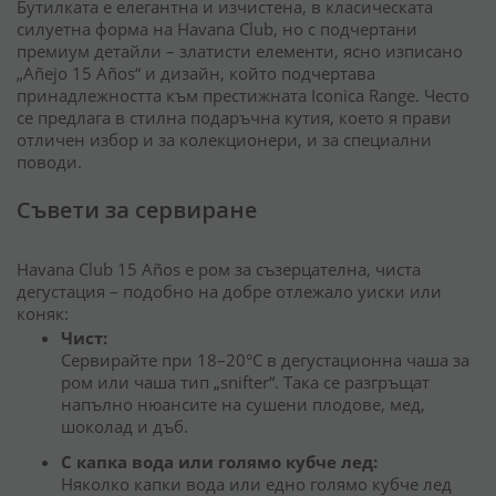
Бутилката е елегантна и изчистена, в класическата
силуетна форма на Havana Club, но с подчертани
премиум детайли – златисти елементи, ясно изписано
„Añejo 15 Años“ и дизайн, който подчертава
принадлежността към престижната Iconica Range. Често
се предлага в стилна подаръчна кутия, което я прави
отличен избор и за колекционери, и за специални
поводи.
Съвети за сервиране
Havana Club 15 Años е ром за съзерцателна, чиста
дегустация – подобно на добре отлежало уиски или
коняк:
Чист:
Сервирайте при 18–20°C в дегустационна чаша за
ром или чаша тип „snifter“. Така се разгръщат
напълно нюансите на сушени плодове, мед,
шоколад и дъб.
С капка вода или голямо кубче лед:
Няколко капки вода или едно голямо кубче лед