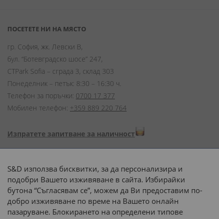
ПОСЕТЕТЕ НИ НА МЯСТО
гр. София, жк. Левски В,
бул. “Ботевградско шосе” 247,
CTPark Sofia – сграда 3, склад 303
Понеделник – петък: 8:30 – 16:30 ч.
Телефон за поръчки:
0700 17 377
Мобилен телефон:
+359 889 220 764
Изпратете запитване за наличност
Начини на плащане:
S&D използва бисквитки, за да персонализира и
подобри Вашето изживяване в сайта. Избирайки
бутона “Съгласявам се”, можем да Ви предоставим по-
добро изживяване по време на Вашето онлайн
пазаруване. Блокирането на определени типове
Доставка до адрес с: