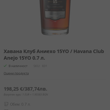
Преминете
към
Хавана Клуб Аниехо 15YO / Havana Club
началото
Anejo 15YO 0.7 л.
на
галерия
В наличност
SKU
831
със
Оцени продукта
снимки
198,25 €
/
387,74лв.
Валутен курс: 1 EUR = 1.95583 BGN
Обем: 0.7 л.