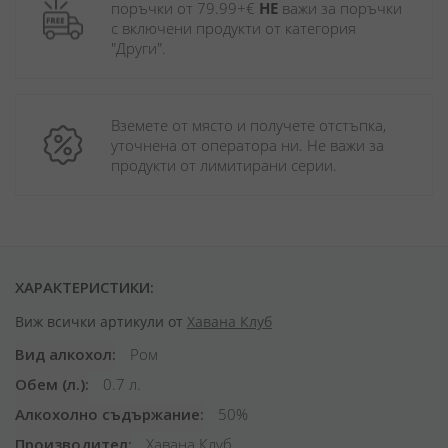
поръчки от 79.99+€ 
НЕ
 важи за поръчки 
с включени продукти от категория 
"Други". 
Вземете от място и получете отстъпка, 
уточнена от оператора ни. Не важи за 
продукти от лимитирани серии.
ХАРАКТЕРИСТИКИ:
Виж всички артикули от
Хавана Клуб
Вид алкохол
Ром
Обем (л.)
0.7 л.
Алкохолно съдържание
50%
Производител
Хавана Клуб