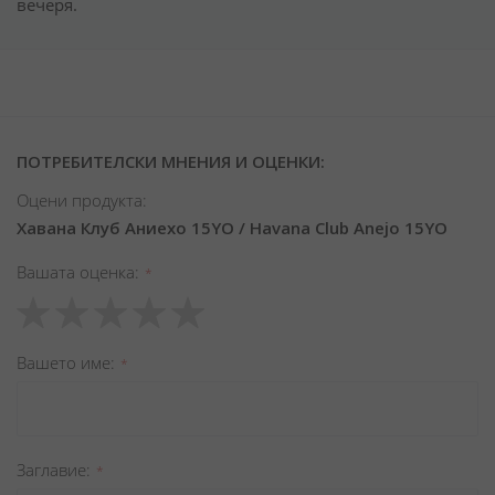
вечеря.
ПОТРЕБИТЕЛСКИ МНЕНИЯ И ОЦЕНКИ:
Оцени продукта:
Хавана Клуб Аниехо 15YO / Havana Club Anejo 15YO
Вашата оценка
1
2
3
4
5
star
stars
stars
stars
stars
Вашето име
Заглавиe