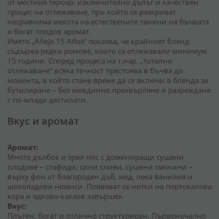
от местния тероар: изключително дълъг и качествен
процес на отлежаване, при който се разкриват
несравнима мекота на естествените танини на бъчвата
и богат плодов аромат.
Името „Añejo 15 Años“ показва, че крайният бленд
съдържа редки ромове, които са отлежавали минимум
15 години. Според процеса на т.нар. „тотално
отлежаване“ всяка течност престоява в бъчва до
момента, в който стане време да се включи в бленда за
бутилиране – без междинно прехвърляне и разреждане
с по-млади дестилати.
Вкус и аромат
Аромат:
Много дълбок и зрял нос с доминиращи сушени
плодове – стафиди, сини сливи, сушени смокини –
върху фон от благороден дъб, мед, лека ванилия и
шоколадови нюанси. Появяват се нотки на портокалова
кора и ядково-какаов завършек.
Вкус:
Плътен, богат и отлично структуриран. Първоначално