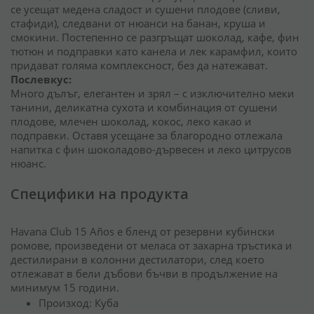
се усещат медена сладост и сушени плодове (сливи,
стафиди), следвани от нюанси на банан, круша и
смокини. Постепенно се разгръщат шоколад, кафе, фин
тютюн и подправки като канела и лек карамфил, които
придават голяма комплексност, без да натежават.
Послевкус:
Много дълъг, елегантен и зрял – с изключително меки
танини, деликатна сухота и комбинация от сушени
плодове, млечен шоколад, кокос, леко какао и
подправки. Оставя усещане за благородно отлежала
напитка с фин шоколадово-дървесен и леко цитрусов
нюанс.
Специфики на продукта
Havana Club 15 Años е бленд от резервни кубински
ромове, произведени от меласа от захарна тръстика и
дестилирани в колонни дестилатори, след което
отлежават в бели дъбови бъчви в продължение на
минимум 15 години.
Произход: Куба