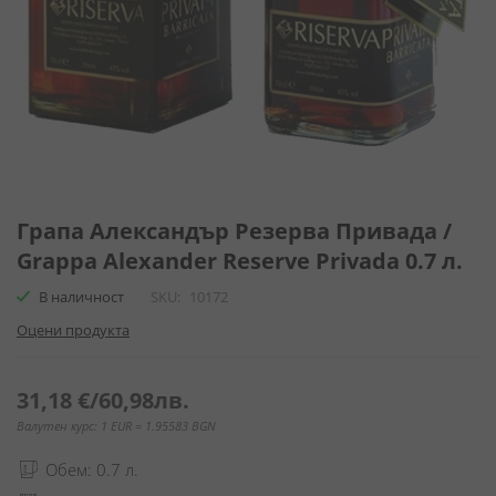
Преминете
към
Грапа Александър Резерва Привада /
началото
Grappa Alexander Reserve Privada 0.7 л.
на
галерия
В наличност
SKU
10172
със
Оцени продукта
снимки
31,18 €
/
60,98лв.
Валутен курс: 1 EUR = 1.95583 BGN
Обем: 0.7 л.