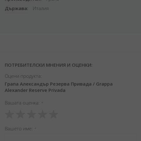
Държава
Италия
ПОТРЕБИТЕЛСКИ МНЕНИЯ И ОЦЕНКИ:
Оцени продукта:
Грапа Александър Резерва Привада / Grappa
Alexander Reserve Privada
Вашата оценка
1
2
3
4
5
star
stars
stars
stars
stars
Вашето име