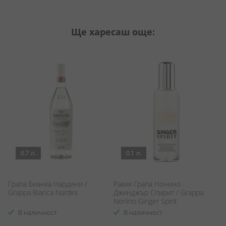
Ще харесаш още:
0.7 л.
0.1 л.
Грапа Бианка Нардини /
Ракия Грапа Нонино
Г
Grappa Bianca Nardini
Джинджър Спирит / Grappa
Gr
Nonino Ginger Spirit
В наличност
В наличност