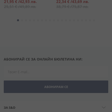
Специална
Специална
21,95 €
/
42,93 лв.
22,34 €
/
43,69 лв.
1
цена
цена
25,51 €
/
49,89 лв.
38,79 €
/
75,87 лв.
АБОНИРАЙ СЕ ЗА ОНЛАЙН БЮЛЕТИНА НИ:
АБОНИРАМ СЕ
ЗА S&D