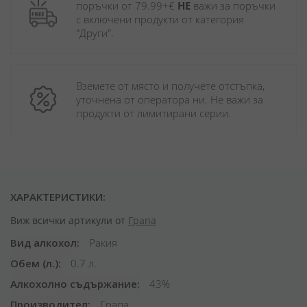
поръчки от 79.99+€ 
НЕ
 важи за поръчки 
с включени продукти от категория 
"Други". 
Вземете от място и получете отстъпка, 
уточнена от оператора ни. Не важи за 
продукти от лимитирани серии.
ХАРАКТЕРИСТИКИ:
Виж всички артикули от
Грапа
Вид алкохол
Ракия
Обем (л.)
0.7 л.
Алкохолно съдържание
43%
Производител
Грапа