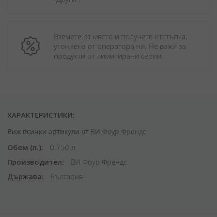
Вземете от място и получете отстъпка, 
уточнена от оператора ни. Не важи за 
продукти от лимитирани серии.
ХАРАКТЕРИСТИКИ:
Виж всички артикули от
ВИ Фоур Френдс
Обем (л.)
0.750 л.
Производител
ВИ Фоур Френдс
Държава
България