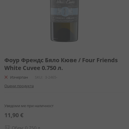
Преминете
към
Фоур Френдс Бяло Кюве / Four Friends
началото
White Cuvee 0.750 л.
на
галерия
Изчерпан
SKU
3-2465-
със
Оцени продукта
снимки
Уведоми ме при наличност
11,90 €
Обем: 0.750 л.