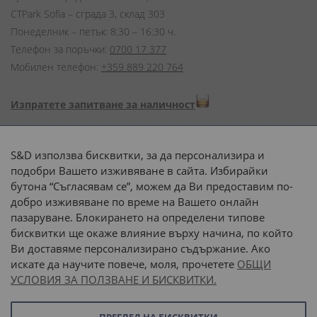
CTPark Sofia – сграда 3, склад 303
Понеделник – петък: 8:30 – 16:30 ч.
Телефон за поръчки:
0700 17 377
Мобилен телефон:
+359 889 220 764
Изпратете запитване за наличност
Начини на плащане:
S&D използва бисквитки, за да персонализира и
подобри Вашето изживяване в сайта. Избирайки
бутона “Съгласявам се”, можем да Ви предоставим по-
добро изживяване по време на Вашето онлайн
пазаруване. Блокирането на определени типове
Доставка до адрес с:
бисквитки ще окаже влияние върху начина, по който
Ви доставяме персонализирано съдържание. Ако
 или 
наш транспорт
искате да научите повече, моля, прочетете
ОБЩИ
УСЛОВИЯ ЗА ПОЛЗВАНЕ И БИСКВИТКИ.
Последвайте ни: