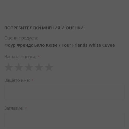
ПОТРЕБИТЕЛСКИ МНЕНИЯ И ОЦЕНКИ:
Оцени продукта:
Фоур Френдс Бяло Кюве / Four Friends White Cuvee
Вашата оценка
1
2
3
4
5
star
stars
stars
stars
stars
Вашето име
Заглавиe