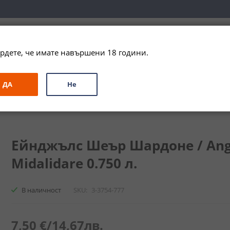
вка за цялата страна при поръчки на алкохол над 
79,99 € / 156
рдете, че имате навършени 18 години.
ЗА ПОДАРЪК
ПРОМО
СПЕЦИАЛНИ ПРЕДЛОЖЕНИЯ
МАРКИ
ДА
Не
Шардоне / Angel's Share Chardonnay Midalidare
Ейнджълс Шеър Шардоне / Ange
Midalidare 0.750 л.
В наличност
SKU
3-3754-777
7,50 €
/
14,67лв.