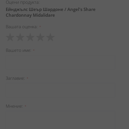
Оцени продукта:
Ейнджълс Шеър Шардоне / Angel's Share
Chardonnay Midalidare
Вашата оценка
1
2
3
4
5
star
stars
stars
stars
stars
Вашето име
Заглавиe
Мнение