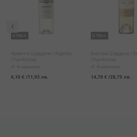
0.750 л.
0.750 л.
Арженто Шардоне / Argento
Енотека Шардоне / E
Chardonnay
Chardonnay
В наличност
В наличност
6,10 €
/
11,93 лв.
14,70 €
/
28,75 лв.