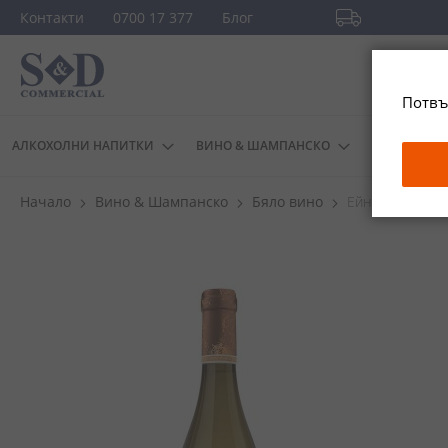
Прескачане
Контакти
0700 17 377
Блог
към
Безплатна доста
съдържанието
повече
Потвъ
АЛКОХОЛНИ НАПИТКИ
ВИНО & ШАМПАНСКО
ДРУГИ
Начало
Вино & Шампанско
Бяло вино
Ейнджълс Шеър 
Преминете
към
края
на
галерията
на
изображенията