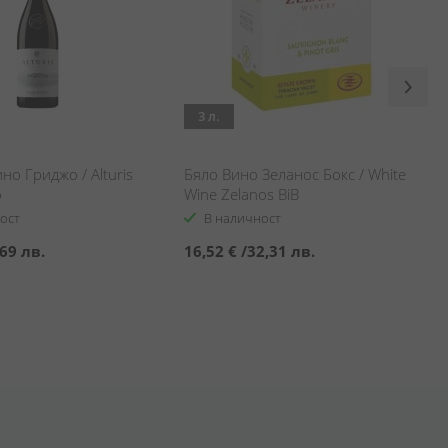
3 л.
но Гриджо / Alturis
Бяло Вино Зеланос Бокс / White
o
Wine Zelanos BiB
ост
В наличност
69 лв.
16,52 €
/
32,31 лв.