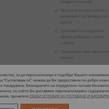
продукти на склад! 
 Връщане за наша сметка и 
възможност за проверка на 
пратка
 Изготвяне на специални 
оферти за Вашето частно 
събитие
 Предлагаме само автентиче
алкохол!
сквитки, за да персонализира и подобри Вашето изживяване
а “Съгласявам се”, можем да Ви предоставим по-добро изжи
Доставка до адрес с:
н пазаруване. Блокирането на определени типове бисквитк
ачина, по който Ви доставяме персонализирано съдържание
 моля, прочетете
ОБЩИ УСЛОВИЯ ЗА ПОЛЗВАНЕ И БИСКВИТК