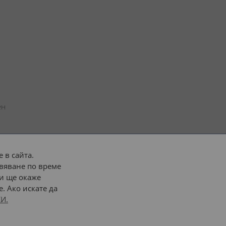
н 
 в сайта.
вяване по време
 или 
наш транспорт
и ще окаже
. Ако искате да
Последвайте ни:
И.