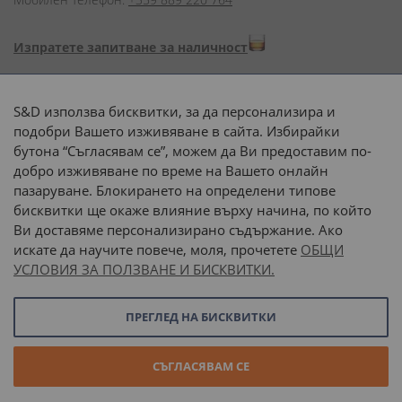
Изпратете запитване за наличност
Начини на плащане:
S&D използва бисквитки, за да персонализира и
подобри Вашето изживяване в сайта. Избирайки
бутона “Съгласявам се”, можем да Ви предоставим по-
добро изживяване по време на Вашето онлайн
пазаруване. Блокирането на определени типове
Доставка до адрес с:
бисквитки ще окаже влияние върху начина, по който
Ви доставяме персонализирано съдържание. Ако
 или 
наш транспорт
искате да научите повече, моля, прочетете
ОБЩИ
УСЛОВИЯ ЗА ПОЛЗВАНЕ И БИСКВИТКИ.
Последвайте ни:
ПРЕГЛЕД НА БИСКВИТКИ
© 2026 “С и Д Комерсиал” ООД. Всички права запазени.
СЪГЛАСЯВАМ СЕ
Онлайн магазин от
Stenik