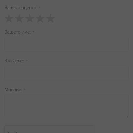
Вашата оценка
1
2
3
4
5
star
stars
stars
stars
stars
Вашето име
Заглавиe
Мнение