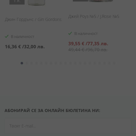
1 л.
Джей Роуз №5 / J.Rose №5
Джин Гордънс / Gin Gordons
Д
Ча
P
В наличност
В наличност
Специална
39,55 €
/
77,35 лв.
16,36 €
/
32,00 лв.
5
цена
49,44 €
/
96,70 лв.
АБОНИРАЙ СЕ ЗА ОНЛАЙН БЮЛЕТИНА НИ: