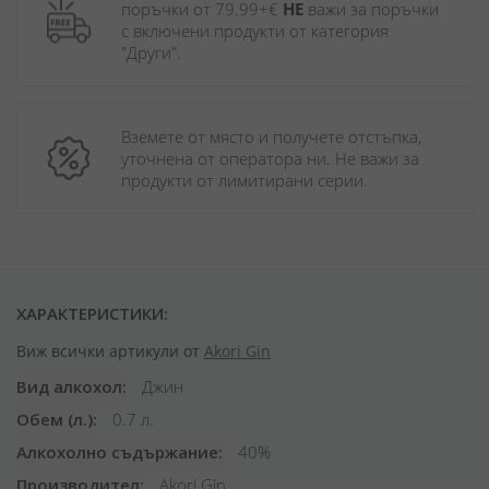
поръчки от 79.99+€ 
НЕ
 важи за поръчки 
с включени продукти от категория 
"Други". 
Вземете от място и получете отстъпка, 
уточнена от оператора ни. Не важи за 
продукти от лимитирани серии.
ХАРАКТЕРИСТИКИ:
Виж всички артикули от
Akori Gin
Вид алкохол
Джин
Обем (л.)
0.7 л.
Алкохолно съдържание
40%
Производител
Akori Gin