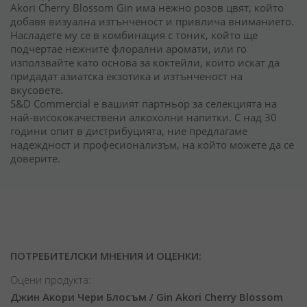
Akori Cherry Blossom Gin има нежно розов цвят, който
добавя визуална изтънченост и привлича вниманието.
Насладете му се в комбинация с тоник, който ще
подчертае нежните флорални аромати, или го
използвайте като основа за коктейли, които искат да
придадат азиатска екзотика и изтънченост на
вкусовете.
S&D Commercial е вашият партньор за селекцията на
най-висококачествени алкохолни напитки. С над 30
години опит в дистрибуцията, ние предлагаме
надеждност и професионализъм, на който можете да се
доверите.
ПОТРЕБИТЕЛСКИ МНЕНИЯ И ОЦЕНКИ:
Оцени продукта:
Джин Акори Чери Блосъм / Gin Akori Cherry Blossom