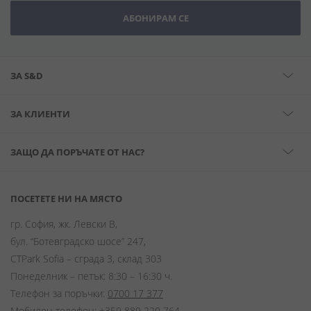
АБОНИРАМ СЕ
ЗА S&D
ЗА КЛИЕНТИ
ЗАЩО ДА ПОРЪЧАТЕ ОТ НАС?
ПОСЕТЕТЕ НИ НА МЯСТО
гр. София, жк. Левски В,
бул. “Ботевградско шосе” 247,
CTPark Sofia – сграда 3, склад 303
Понеделник – петък: 8:30 – 16:30 ч.
Телефон за поръчки:
0700 17 377
Мобилен телефон:
+359 889 220 764