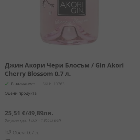
Преминете
към
Джин Акори Чери Блосъм / Gin Akori
началото
Cherry Blossom 0.7 л.
на
галерия
В наличност
SKU
10763
със
Оцени продукта
снимки
25,51 €
/
49,89лв.
Валутен курс: 1 EUR = 1.95583 BGN
Обем: 0.7 л.