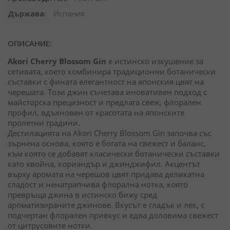
Държава
Испания
ОПИСАНИЕ:
Akori Cherry Blossom Gin
е истинско изкушение за
сетивата, което комбинира традиционни ботанически
съставки с фината елегантност на японския цвят на
черешата. Този джин съчетава иновативен подход с
майсторска прецизност и предлага свеж, флорален
профил, вдъхновен от красотата на японските
пролетни градини.
Дестилацията на Akori Cherry Blossom Gin започва със
зърнена основа, която е богата на свежест и баланс,
към която се добавят класически ботанически съставки
като хвойна, кориандър и джинджифил. Акцентът
върху аромата на черешов цвят придава деликатна
сладост и ненатрапчива флорална нотка, която
превръща джина в истинско бижу сред
ароматизираните джинове. Вкусът е гладък и лек, с
подчертан флорален привкус и едва доловима свежест
от цитрусовите нотки.