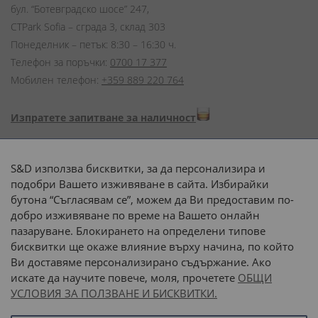
бул. “Ботевградско шосе” 247,
CTPark Sofia – сграда 3, склад 303
Понеделник – петък: 8:30 – 16:30 ч.
Телефон за поръчки:
0700 17 377
Мобилен телефон:
+359 889 220 764
Изпратете запитване за наличност
Начини на плащане:
S&D използва бисквитки, за да персонализира и
подобри Вашето изживяване в сайта. Избирайки
бутона “Съгласявам се”, можем да Ви предоставим по-
добро изживяване по време на Вашето онлайн
пазаруване. Блокирането на определени типове
Доставка до адрес с:
бисквитки ще окаже влияние върху начина, по който
Ви доставяме персонализирано съдържание. Ако
 или 
наш транспорт
искате да научите повече, моля, прочетете
ОБЩИ
УСЛОВИЯ ЗА ПОЛЗВАНЕ И БИСКВИТКИ.
Последвайте ни: