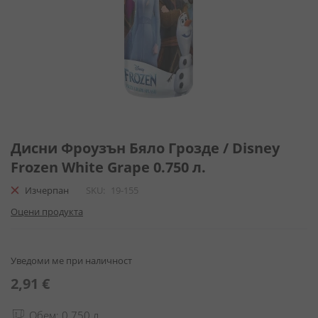
Преминете
към
Дисни Фроузън Бяло Грозде / Disney
началото
Frozen White Grape 0.750 л.
на
галерия
Изчерпан
SKU
19-155
със
Оцени продукта
снимки
Уведоми ме при наличност
2,91 €
Обем: 0.750 л.