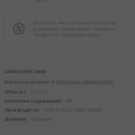
Вземете от място и получете отстъпка, 
уточнена от оператора ни. Не важи за 
продукти от лимитирани серии.
ХАРАКТЕРИСТИКИ:
Виж всички артикули от
Роби Бъбъл / Robby Bubble
Обем (л.)
0.750 л.
Алкохолно съдържание
0%
Производител
Роби Бъбъл / Robby Bubble
Държава
България