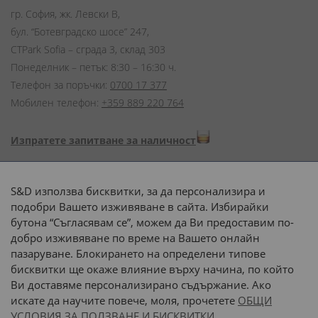
гр. София, жк. Левски В,
бул. “Ботевградско шосе” 247,
CTPark Sofia – сграда 3, склад 303
Понеделник – петък: 8:30 – 16:30 ч.
Телефон за поръчки:
0700 17 377
Мобилен телефон:
+359 889 220 764
Изпратете запитване за наличност
Начини на плащане:
S&D използва бисквитки, за да персонализира и
подобри Вашето изживяване в сайта. Избирайки
бутона “Съгласявам се”, можем да Ви предоставим по-
добро изживяване по време на Вашето онлайн
пазаруване. Блокирането на определени типове
Доставка до адрес с:
бисквитки ще окаже влияние върху начина, по който
Ви доставяме персонализирано съдържание. Ако
 или 
наш транспорт
искате да научите повече, моля, прочетете
ОБЩИ
УСЛОВИЯ ЗА ПОЛЗВАНЕ И БИСКВИТКИ.