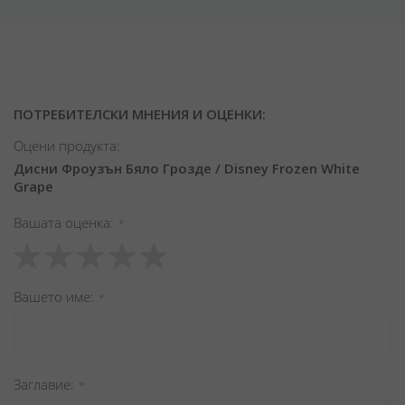
ПОТРЕБИТЕЛСКИ МНЕНИЯ И ОЦЕНКИ:
Оцени продукта:
Дисни Фроузън Бяло Грозде / Disney Frozen White
Grape
Вашата оценка
1
2
3
4
5
star
stars
stars
stars
stars
Вашето име
Заглавиe