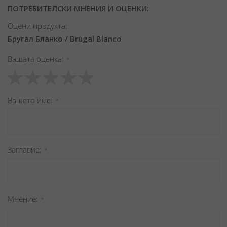
ПОТРЕБИТЕЛСКИ МНЕНИЯ И ОЦЕНКИ:
Оцени продукта:
Бругал Бланко / Brugal Blanco
Вашата оценка
1
2
3
4
5
star
stars
stars
stars
stars
Вашето име
Заглавиe
Мнение