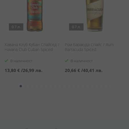
0.7 л.
0.7 л.
Хавана Клуб Кубан Спайсед /
Ром Баракуда Спайс / Rum
Ро
Havana Club Cuban Spiced
Barracuda Spiced
R
В наличност
В наличност
13,80 €
/
26,99 лв.
20,66 €
/
40,41 лв.
3