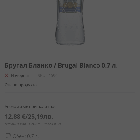
Преминете
към
Бругал Бланко / Brugal Blanco 0.7 л.
началото
Изчерпан
SKU
1596
на
галерия
Оцени продукта
със
снимки
Уведоми ме при наличност
12,88 €
/
25,19лв.
Валутен курс: 1 EUR = 1.95583 BGN
Обем: 0.7 л.