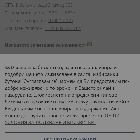
CTPark Sofia – сграда 3, склад 303
Понеделник – петък: 8:30 – 16:30 ч.
Телефон за поръчки:
0700 17 377
Мобилен телефон:
+359 889 220 764
Изпратете запитване за наличност
Начини на плащане:
S&D използва бисквитки, за да персонализира и
подобри Вашето изживяване в сайта. Избирайки
бутона “Съгласявам се”, можем да Ви предоставим по-
добро изживяване по време на Вашето онлайн
пазаруване. Блокирането на определени типове
Доставка до адрес с:
бисквитки ще окаже влияние върху начина, по който
Ви доставяме персонализирано съдържание. Ако
 или 
наш транспорт
искате да научите повече, моля, прочетете
ОБЩИ
УСЛОВИЯ ЗА ПОЛЗВАНЕ И БИСКВИТКИ.
Последвайте ни:
ПРЕГЛЕД НА БИСКВИТКИ