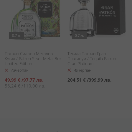
0.7 л.
0.7 л.
Патрон Силвър Метална
Текила Патрон Гран
Кутия / Patron Silver Metal Box
Платинум / Tequila Patron
Limited Edition
Gran Platinum
Изчерпан
Изчерпан
Специална
49,99 €
/
97,77 лв.
204,51 €
/
399,99 лв.
цена
56,24 €
/
110,00 лв.