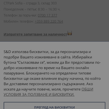
CTPark Sofia – сграда 3, склад 303
Понеделник – петък: 8:30 – 16:30 ч.
Телефон за поръчки:
0700 17 377
Мобилен телефон:
+359 889 220 764
Изпратете запитване за наличност
Начини на плащане:
S&D използва бисквитки, за да персонализира и
подобри Вашето изживяване в сайта. Избирайки
бутона “Съгласявам се”, можем да Ви предоставим по-
добро изживяване по време на Вашето онлайн
пазаруване. Блокирането на определени типове
Доставка до адрес с:
бисквитки ще окаже влияние върху начина, по който
Ви доставяме персонализирано съдържание. Ако
 или 
наш транспорт
искате да научите повече, моля, прочетете
ОБЩИ
УСЛОВИЯ ЗА ПОЛЗВАНЕ И БИСКВИТКИ.
Последвайте ни:
ПРЕГЛЕД НА БИСКВИТКИ