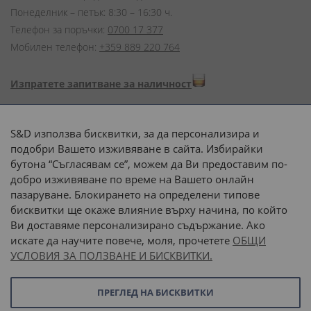
Понеделник – петък: 8:30 – 16:30 ч.
Телефон за поръчки:
0700 17 377
Мобилен телефон:
+359 889 220 764
Изпратете запитване за наличност
Начини на плащане:
S&D използва бисквитки, за да персонализира и
подобри Вашето изживяване в сайта. Избирайки
бутона “Съгласявам се”, можем да Ви предоставим по-
добро изживяване по време на Вашето онлайн
пазаруване. Блокирането на определени типове
Доставка до адрес с:
бисквитки ще окаже влияние върху начина, по който
Ви доставяме персонализирано съдържание. Ако
 или 
наш транспорт
искате да научите повече, моля, прочетете
ОБЩИ
УСЛОВИЯ ЗА ПОЛЗВАНЕ И БИСКВИТКИ.
Последвайте ни:
ПРЕГЛЕД НА БИСКВИТКИ