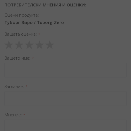
ПОТРЕБИТЕЛСКИ МНЕНИЯ И ОЦЕНКИ:
Оцени продукта:
Туборг Зиро / Tuborg Zero
Вашата оценка
1
2
3
4
5
star
stars
stars
stars
stars
Вашето име
Заглавиe
Мнение