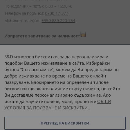
Понеделник – петък: 8:30 – 16:30 ч.
Телефон за поръчки:
0700 17 377
Мобилен телефон:
+359 889 220 764
Изпратете запитване за наличност
Начини на плащане:
S&D използва бисквитки, за да персонализира и
подобри Вашето изживяване в сайта. Избирайки
бутона “Съгласявам се”, можем да Ви предоставим по-
добро изживяване по време на Вашето онлайн
пазаруване. Блокирането на определени типове
Доставка до адрес с:
бисквитки ще окаже влияние върху начина, по който
Ви доставяме персонализирано съдържание. Ако
 или 
наш транспорт
искате да научите повече, моля, прочетете
ОБЩИ
УСЛОВИЯ ЗА ПОЛЗВАНЕ И БИСКВИТКИ.
Последвайте ни:
ПРЕГЛЕД НА БИСКВИТКИ