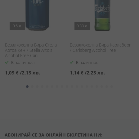
0.5 л.
0.33 л.
Безалкохолна Бира Стела
Безалкохолна Бира Карлсберг
За
Артоа Кен / Stella Artois
/ Carlsberg Alcohol Free
M
Alcohol Free Can
В наличност
В наличност
1,09 €
/
2,13 лв.
1,14 €
/
2,23 лв.
0
АБОНИРАЙ СЕ ЗА ОНЛАЙН БЮЛЕТИНА НИ: