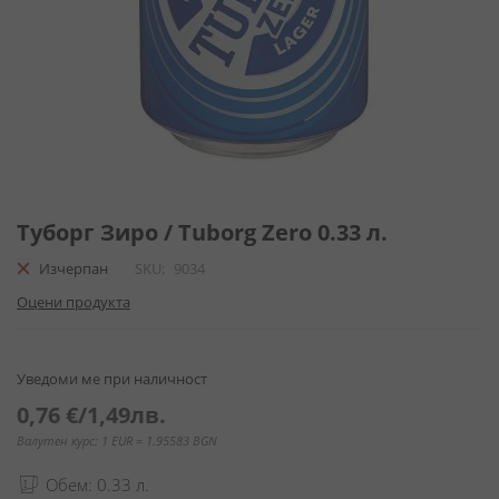
Преминете
към
Туборг Зиро / Tuborg Zero 0.33 л.
началото
Изчерпан
SKU
9034
на
галерия
Оцени продукта
със
снимки
Уведоми ме при наличност
0,76 €
/
1,49лв.
Валутен курс: 1 EUR = 1.95583 BGN
Обем: 0.33 л.