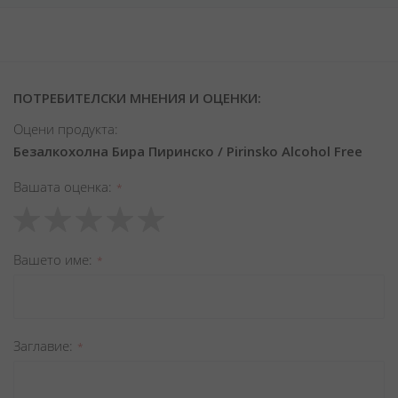
ПОТРЕБИТЕЛСКИ МНЕНИЯ И ОЦЕНКИ:
Оцени продукта:
Безалкохолна Бира Пиринско / Pirinsko Alcohol Free
Вашата оценка
1
2
3
4
5
star
stars
stars
stars
stars
Вашето име
Заглавиe