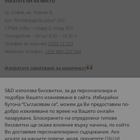
ПОСЕТЕТЕ НИ НА МЯСТО
гр. София, жк. Левски В,
бул. “Ботевградско шосе” 247,
CTPark Sofia – сграда 3, склад 303
Понеделник – петък: 8:30 – 16:30 ч.
Телефон за поръчки:
0700 17 377
Мобилен телефон:
+359 889 220 764
Изпратете запитване за наличност
Начини на плащане:
S&D използва бисквитки, за да персонализира и
подобри Вашето изживяване в сайта. Избирайки
бутона “Съгласявам се”, можем да Ви предоставим по-
добро изживяване по време на Вашето онлайн
пазаруване. Блокирането на определени типове
Доставка до адрес с:
бисквитки ще окаже влияние върху начина, по който
Ви доставяме персонализирано съдържание. Ако
 или 
наш транспорт
искате да научите повече, моля, прочетете
ОБЩИ