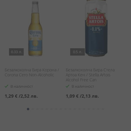
0.33 л.
0.5 л.
Безалкохолна Бира Корона /
Безалкохолна Бира Стела
Б
Corona Cero Non-Alcoholic
Артоа Кен / Stella Artois
Фр
Alcohol Free Can
Al
В наличност
В наличност
1,29 €
/
2,52 лв.
1,09 €
/
2,13 лв.
0