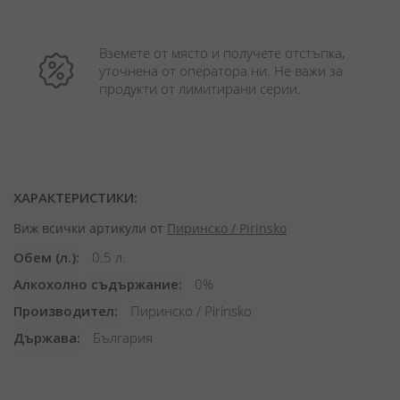
Вземете от място и получете отстъпка, 
уточнена от оператора ни. Не важи за 
продукти от лимитирани серии.
ХАРАКТЕРИСТИКИ:
Виж всички артикули от
Пиринско / Pirinsko
Обем (л.)
0.5 л.
Алкохолно съдържание
0%
Производител
Пиринско / Pirinsko
Държава
България