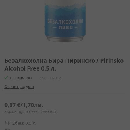
Преминете
към
Безалкохолна Бира Пиринско / Pirinsko
началото
Alcohol Free 0.5 л.
на
галерия
В наличност
SKU
16-312
със
Оцени продукта
снимки
0,87 €
/
1,70лв.
Валутен курс: 1 EUR = 1.95583 BGN
Обем: 0.5 л.