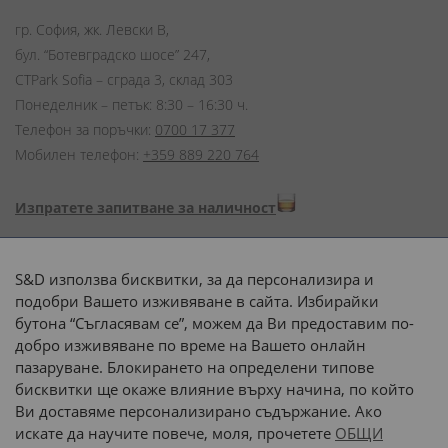
гр. София, жк. Левски В,
бул. “Ботевградско шосе” 247,
CTPark Sofia – сграда 3, склад 303
Понеделник – петък: 8:30 – 16:30 ч.
Телефон за поръчки:
0700 17 377
Мобилен телефон:
+359 889 220 764
Изпратете запитване за наличност
Начини на плащане:
S&D използва бисквитки, за да персонализира и
подобри Вашето изживяване в сайта. Избирайки
бутона “Съгласявам се”, можем да Ви предоставим по-
добро изживяване по време на Вашето онлайн
пазаруване. Блокирането на определени типове
Доставка до адрес с:
бисквитки ще окаже влияние върху начина, по който
Ви доставяме персонализирано съдържание. Ако
 или 
наш транспорт
искате да научите повече, моля, прочетете
ОБЩИ