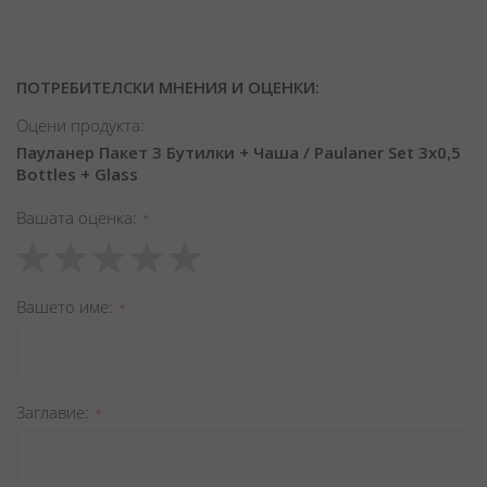
ПОТРЕБИТЕЛСКИ МНЕНИЯ И ОЦЕНКИ:
Оцени продукта:
Пауланер Пакет 3 Бутилки + Чаша / Paulaner Set 3x0,5
Bottles + Glass
Вашата оценка
1
2
3
4
5
star
stars
stars
stars
stars
Вашето име
Заглавиe