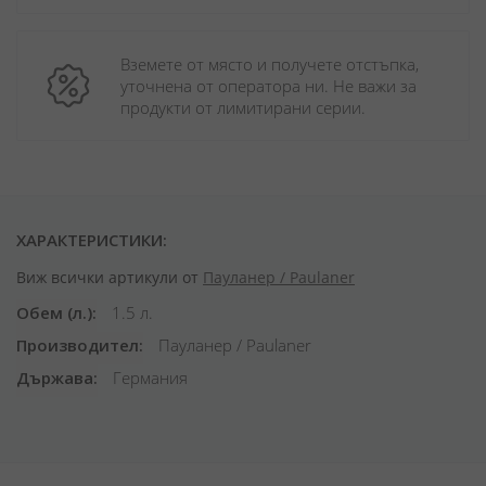
Вземете от място и получете отстъпка, 
уточнена от оператора ни. Не важи за 
продукти от лимитирани серии.
ХАРАКТЕРИСТИКИ:
Виж всички артикули от
Пауланер / Paulaner
Обем (л.)
1.5 л.
Производител
Пауланер / Paulaner
Държава
Германия