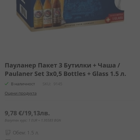
Преминете
към
Пауланер Пакет 3 Бутилки + Чаша /
началото
Paulaner Set 3x0,5 Bottles + Glass 1.5 л.
на
галерия
В наличност
SKU
9145
със
Оцени продукта
снимки
9,78 €
/
19,13лв.
Валутен курс: 1 EUR = 1.95583 BGN
Обем: 1.5 л.