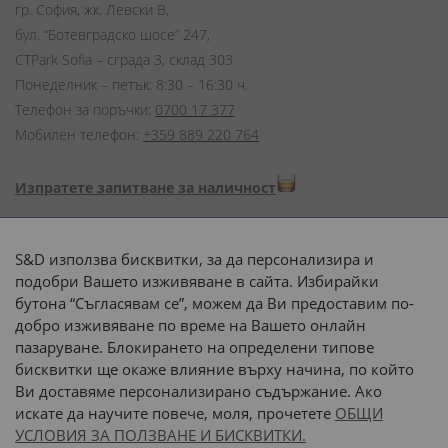
гр. София, жк. Левски В,
бул. “Ботевградско шосе” 247,
CTPark Sofia – сграда 3, склад 303
Понеделник – петък: 8:30 – 16:30 ч.
Телефон за поръчки:
0700 17 377
Мобилен телефон:
+359 889 220 764
Изпратете запитване за наличност
Начини на плащане:
S&D използва бисквитки, за да персонализира и
подобри Вашето изживяване в сайта. Избирайки
бутона “Съгласявам се”, можем да Ви предоставим по-
добро изживяване по време на Вашето онлайн
пазаруване. Блокирането на определени типове
Доставка до адрес с:
бисквитки ще окаже влияние върху начина, по който
Ви доставяме персонализирано съдържание. Ако
 или 
наш транспорт
искате да научите повече, моля, прочетете
ОБЩИ
УСЛОВИЯ ЗА ПОЛЗВАНЕ И БИСКВИТКИ.