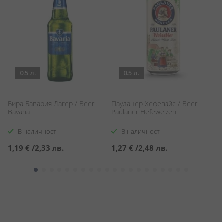
0.5 л.
0.5 л.
Бира Бавария Лагер / Beer
Пауланер Хефевайс / Beer
Б
Bavaria
Paulaner Hefeweizen
Ha
В наличност
В наличност
1,19 €
/
2,33 лв.
1,27 €
/
2,48 лв.
1