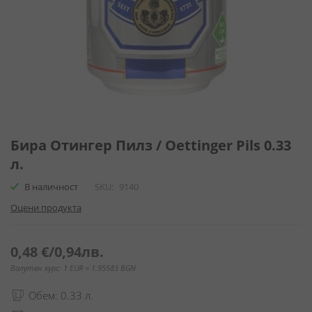
Преминете
към
Бира Отингер Пилз / Oettinger Pils 0.33
началото
л.
на
галерия
В наличност
SKU
9140
със
Оцени продукта
снимки
0,48 €
/
0,94лв.
Валутен курс: 1 EUR = 1.95583 BGN
Обем: 0.33 л.