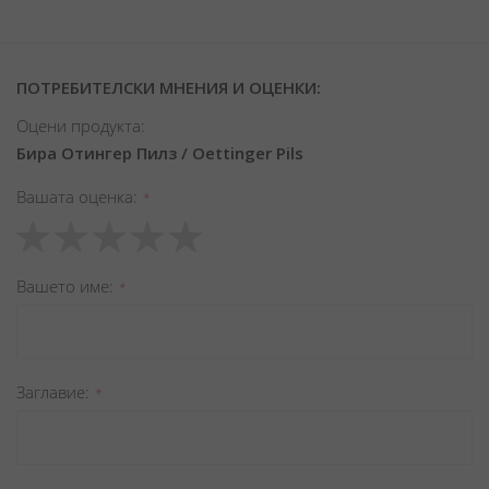
ПОТРЕБИТЕЛСКИ МНЕНИЯ И ОЦЕНКИ:
Оцени продукта:
Бира Отингер Пилз / Oettinger Pils
Вашата оценка
1
2
3
4
5
star
stars
stars
stars
stars
Вашето име
Заглавиe