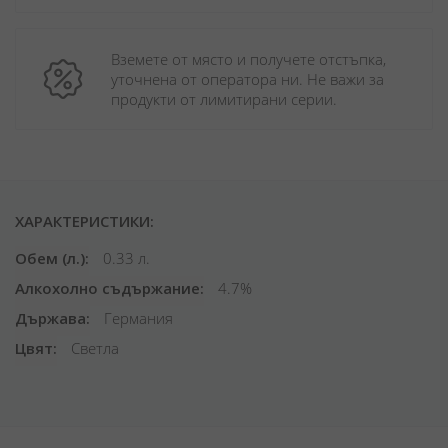
Вземете от място и получете отстъпка, 
уточнена от оператора ни. Не важи за 
продукти от лимитирани серии.
ХАРАКТЕРИСТИКИ:
Обем (л.)
0.33 л.
Алкохолно съдържание
4.7%
Държава
Германия
Цвят
Светла