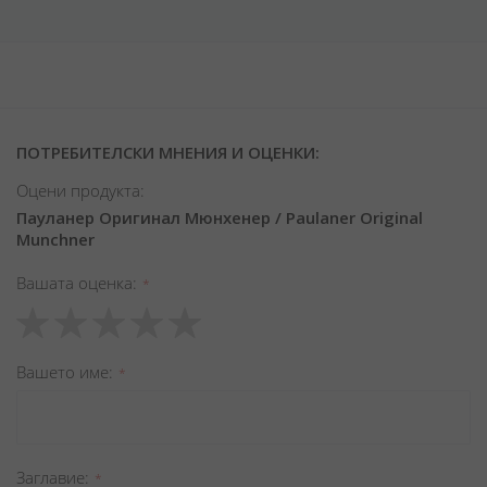
ПОТРЕБИТЕЛСКИ МНЕНИЯ И ОЦЕНКИ:
Оцени продукта:
Пауланер Оригинал Мюнхенер / Paulaner Original
Munchner
Вашата оценка
1
2
3
4
5
star
stars
stars
stars
stars
Вашето име
Заглавиe