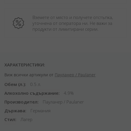
Вземете от място и получете отстъпка, 
уточнена от оператора ни. Не важи за 
продукти от лимитирани серии.
ХАРАКТЕРИСТИКИ:
Виж всички артикули от
Пауланер / Paulaner
Обем (л.)
0.5 л.
Алкохолно съдържание
4.9%
Производител
Пауланер / Paulaner
Държава
Германия
Стил
Лагер