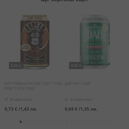
0.33 л.
0.33 л.
Хоп Райдър Екстра Стаут / Hop
Даб кен / Dab
Би
Rider Extra Stout
Ba
В наличност
В наличност
0,73 €
/
1,43 лв.
0,69 €
/
1,35 лв.
1