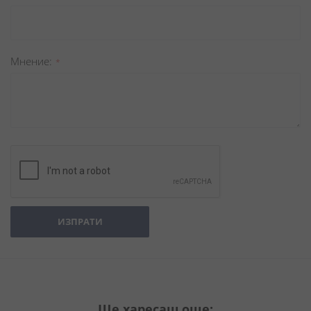
Мнение
ИЗПРАТИ
Ще харесаш още: