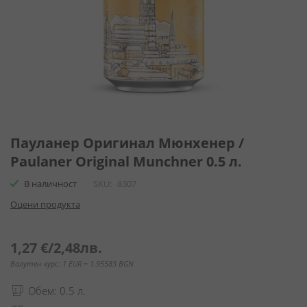
Преминете
към
Пауланер Оригинал Мюнхенер /
началото
Paulaner Original Munchner 0.5 л.
на
галерия
В наличност
SKU
8307
със
Оцени продукта
снимки
1,27 €
/
2,48лв.
Валутен курс: 1 EUR = 1.95583 BGN
Обем: 0.5 л.