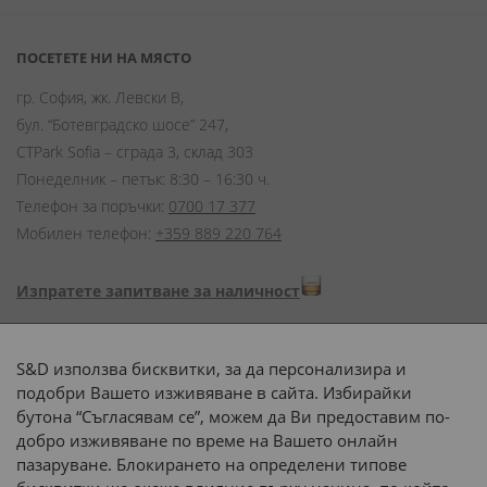
ПОСЕТЕТЕ НИ НА МЯСТО
гр. София, жк. Левски В,
бул. “Ботевградско шосе” 247,
CTPark Sofia – сграда 3, склад 303
Понеделник – петък: 8:30 – 16:30 ч.
Телефон за поръчки:
0700 17 377
Мобилен телефон:
+359 889 220 764
Изпратете запитване за наличност
Начини на плащане:
S&D използва бисквитки, за да персонализира и
подобри Вашето изживяване в сайта. Избирайки
бутона “Съгласявам се”, можем да Ви предоставим по-
добро изживяване по време на Вашето онлайн
пазаруване. Блокирането на определени типове
Доставка до адрес с: