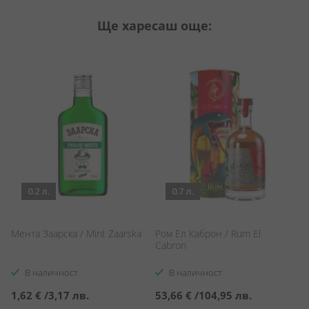
Ще харесаш още:
0.2 л.
0.7 л.
Мента Заарска / Mint Zaarska
Ром Ел Каброн / Rum El
Б
Cabron
См
Ag
В наличност
В наличност
1,62 €
/
3,17 лв.
53,66 €
/
104,95 лв.
2