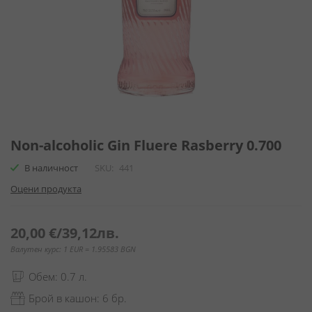
Преминете
към
Non-alcoholic Gin Fluere Rasberry 0.700
началото
В наличност
SKU
441
на
галерия
Оцени продукта
със
снимки
20,00 €
/
39,12лв.
Валутен курс: 1 EUR = 1.95583 BGN
Обем: 0.7 л.
Брой в кашон: 6 бр.