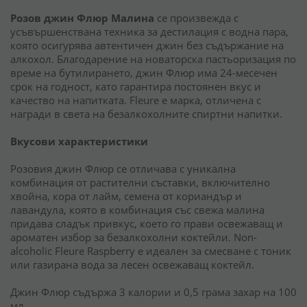
Розов джин Флюр Малина
се произвежда с
усъвършенствана техника за дестилация с водна пара,
която осигурява автентичен джин без съдържание на
алкохол. Благодарение на новаторска пастьоризация по
време на бутилирането, джин Флюр има 24-месечен
срок на годност, като гарантира постоянен вкус и
качество на напитката. Fleure е марка, отличена с
награди в света на безалкохолните спиртни напитки.
Вкусови характеристики
Розовия джин Флюр се отличава с уникална
комбинация от растителни съставки, включително
хвойна, кора от лайм, семена от кориандър и
лавандула, която в комбинация със свежа малина
придава сладък привкус, което го прави освежаващ и
ароматен избор за безалкохолни коктейли. Non-
alcoholic Fleure Raspberry е идеален за смесване с тоник
или газирана вода за лесен освежаващ коктейл.
Джин Флюр съдържа 3 калории и 0,5 грама захар на 100
мл.