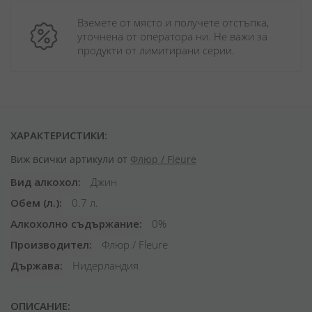
Вземете от място и получете отстъпка, 
уточнена от оператора ни. Не важи за 
продукти от лимитирани серии.
ХАРАКТЕРИСТИКИ:
Виж всички артикули от
Флюр / Fleure
Вид алкохол
Джин
Обем (л.)
0.7 л.
Алкохолно съдържание
0%
Производител
Флюр / Fleure
Държава
Нидерландия
ОПИСАНИЕ: