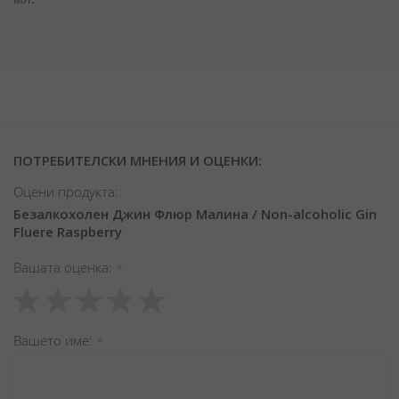
ПОТРЕБИТЕЛСКИ МНЕНИЯ И ОЦЕНКИ:
Оцени продукта:
Безалкохолен Джин Флюр Малина / Non-alcoholic Gin
Fluere Raspberry
Вашата оценка
1
2
3
4
5
star
stars
stars
stars
stars
Вашето име