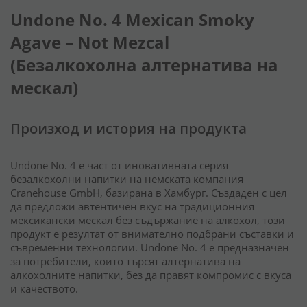
Undone No. 4 Mexican Smoky
Agave – Not Mezcal
(Безалкохолна алтернатива на
мескал)
Произход и история на продукта
Undone No. 4 е част от иновативната серия
безалкохолни напитки на немската компания
Cranehouse GmbH, базирана в Хамбург.
Създаден с цел
да предложи автентичен вкус на традиционния
мексикански мескал без съдържание на алкохол, този
продукт е резултат от внимателно подбрани съставки и
съвременни технологии.
Undone No. 4 е предназначен
за потребители, които търсят алтернатива на
алкохолните напитки, без да правят компромис с вкуса
и качеството.