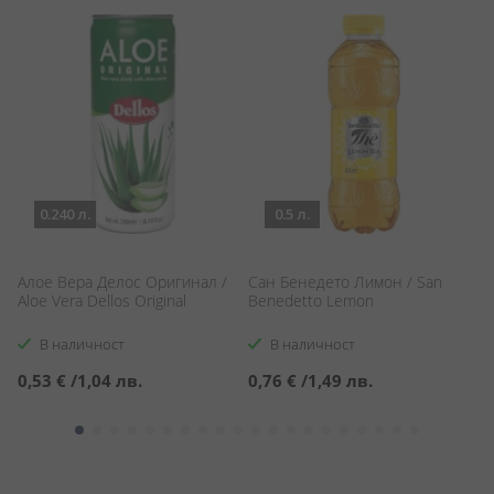
0.240 л.
0.5 л.
Алое Вера Делос Оригинал /
Сан Бенедето Лимон / San
Т
Aloe Vera Dellos Original
Benedetto Lemon
To
В наличност
В наличност
0,53 €
/
1,04 лв.
0,76 €
/
1,49 лв.
4