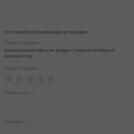
ПОТРЕБИТЕЛСКИ МНЕНИЯ И ОЦЕНКИ:
Оцени продукта:
Безалкохолен Мескал Ъндан / Undone N4 Mezcal
Alcohol-Free
Вашата оценка
1
2
3
4
5
star
stars
stars
stars
stars
Вашето име
Заглавиe