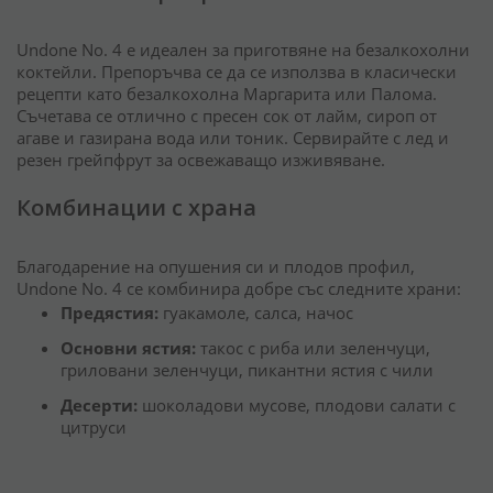
Undone No. 4 е идеален за приготвяне на безалкохолни
коктейли.
Препоръчва се да се използва в класически
рецепти като безалкохолна Маргарита или Палома.
Съчетава се отлично с пресен сок от лайм, сироп от
агаве и газирана вода или тоник.
Сервирайте с лед и
резен грейпфрут за освежаващо изживяване.
Комбинации с храна
Благодарение на опушения си и плодов профил,
Undone No. 4 се комбинира добре със следните храни:
Предястия:
гуакамоле, салса, начос
Основни ястия:
такос с риба или зеленчуци,
гриловани зеленчуци, пикантни ястия с чили
Десерти:
шоколадови мусове, плодови салати с
цитруси​