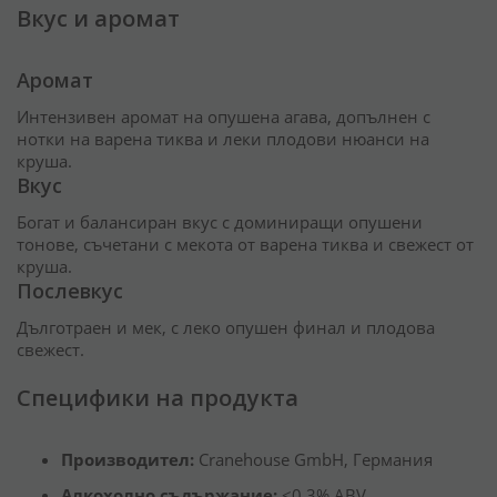
Вкус и аромат
Аромат
Интензивен аромат на опушена агава, допълнен с
нотки на варена тиква и леки плодови нюанси на
круша.
Вкус
Богат и балансиран вкус с доминиращи опушени
тонове, съчетани с мекота от варена тиква и свежест от
круша.
Послевкус
Дълготраен и мек, с леко опушен финал и плодова
свежест.
Специфики на продукта
Производител:
Cranehouse GmbH, Германия
Алкохолно съдържание:
<0.3% ABV