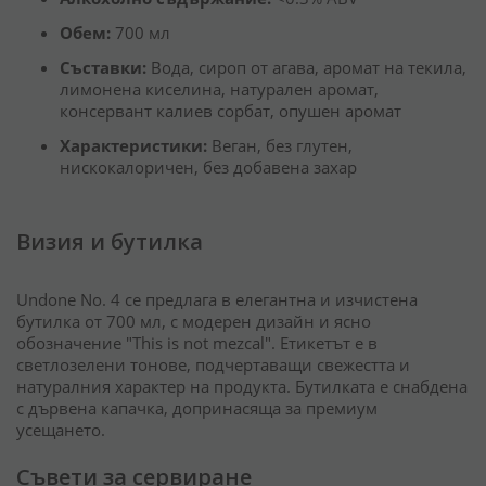
Обем:
700 мл
Съставки:
Вода, сироп от агава, аромат на текила,
лимонена киселина, натурален аромат,
консервант калиев сорбат, опушен аромат
Характеристики:
Веган, без глутен,
нискокалоричен, без добавена захар
Визия и бутилка
Undone No. 4 се предлага в елегантна и изчистена
бутилка от 700 мл, с модерен дизайн и ясно
обозначение "This is not mezcal".
Етикетът е в
светлозелени тонове, подчертаващи свежестта и
натуралния характер на продукта.
Бутилката е снабдена
с дървена капачка, допринасяща за премиум
усещането.
Съвети за сервиране