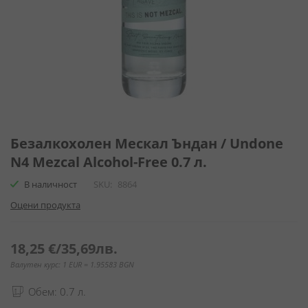
Преминете
към
Безалкохолен Мескал Ъндан / Undone
началото
N4 Mezcal Alcohol-Free 0.7 л.
на
галерия
В наличност
SKU
8864
със
Оцени продукта
снимки
18,25 €
/
35,69лв.
Валутен курс: 1 EUR = 1.95583 BGN
Обем: 0.7 л.