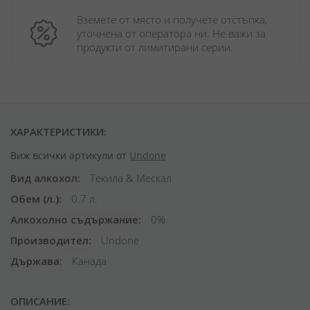
Вземете от място и получете отстъпка, 
уточнена от оператора ни. Не важи за 
продукти от лимитирани серии.
ХАРАКТЕРИСТИКИ:
Виж всички артикули от
Undone
Вид алкохол
Текила & Мескал
Обем (л.)
0.7 л.
Алкохолно съдържание
0%
Производител
Undone
Държава
Канада
ОПИСАНИЕ: