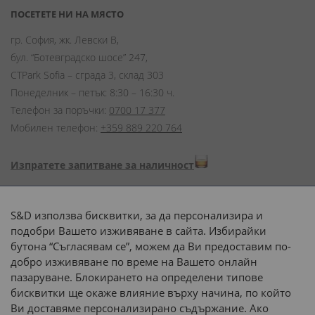
ПОСЕТЕТЕ НИ НА МЯСТО
гр. София, жк. Левски В,
бул. “Ботевградско шосе” 247,
CTPark Sofia – сграда 3, склад 303
Понеделник – петък: 8:30 – 16:30 ч.
Телефон за поръчки:
0700 17 377
Мобилен телефон:
+359 889 220 764
Изпратете запитване за наличност
Начини на плащане:
S&D използва бисквитки, за да персонализира и
подобри Вашето изживяване в сайта. Избирайки
бутона “Съгласявам се”, можем да Ви предоставим по-
добро изживяване по време на Вашето онлайн
пазаруване. Блокирането на определени типове
Доставка до адрес с:
бисквитки ще окаже влияние върху начина, по който
Ви доставяме персонализирано съдържание. Ако
 или 
наш транспорт