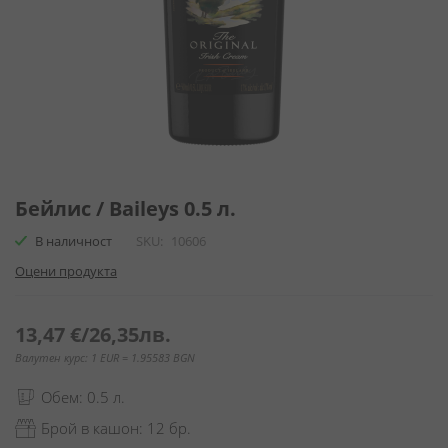
Преминете
към
Бейлис / Baileys 0.5 л.
началото
В наличност
SKU
10606
на
галерия
Оцени продукта
със
снимки
13,47 €
/
26,35лв.
Валутен курс: 1 EUR = 1.95583 BGN
Обем: 0.5 л.
Брой в кашон: 12 бр.