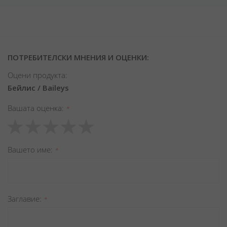
ПОТРЕБИТЕЛСКИ МНЕНИЯ И ОЦЕНКИ:
Оцени продукта:
Бейлис / Baileys
Вашата оценка
1
2
3
4
5
star
stars
stars
stars
stars
Вашето име
Заглавиe