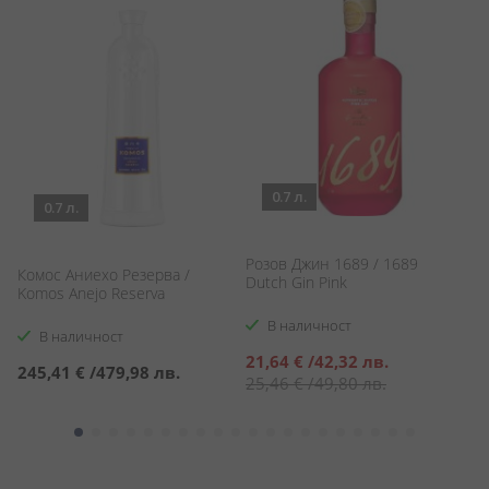
0.7 л.
0.7 л.
Розов Джин 1689 / 1689
Комос Аниехо Резерва /
Са
Dutch Gin Pink
Komos Anejo Reserva
Po
В наличност
В наличност
Специална
21,64 €
/
42,32 лв.
245,41 €
/
479,98 лв.
3
цена
25,46 €
/
49,80 лв.