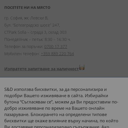
ПОСЕТЕТЕ НИ НА МЯСТО
гр. София, жк. Левски В,
бул. “Ботевградско шосе” 247,
CTPark Sofia – сграда 3, склад 303
Понеделник – петък: 8:30 – 16:30 ч.
Телефон за поръчки:
0700 17 377
Мобилен телефон:
+359 889 220 764
Изпратете запитване за наличност
Начини на плащане:
S&D използва бисквитки, за да персонализира и
подобри Вашето изживяване в сайта. Избирайки
бутона “Съгласявам се”, можем да Ви предоставим по-
добро изживяване по време на Вашето онлайн
пазаруване. Блокирането на определени типове
Доставка до адрес с:
бисквитки ще окаже влияние върху начина, по който
Ви доставяме персонализирано съдържание. Ако