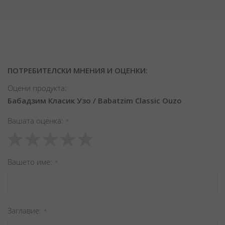
ПОТРЕБИТЕЛСКИ МНЕНИЯ И ОЦЕНКИ:
Оцени продукта:
Бабадзим Класик Узо / Babatzim Classic Ouzo
Вашата оценка
1
2
3
4
5
star
stars
stars
stars
stars
Вашето име
Заглавиe