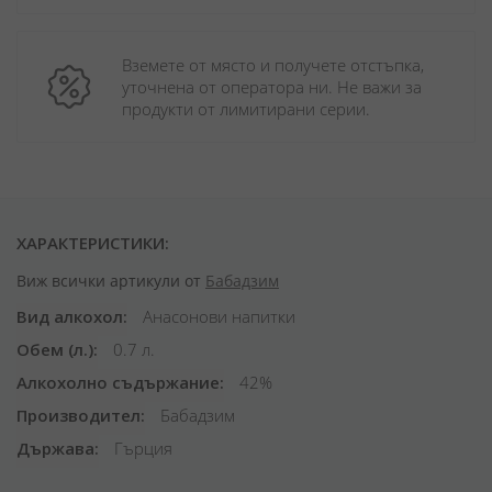
Вземете от място и получете отстъпка, 
уточнена от оператора ни. Не важи за 
продукти от лимитирани серии.
ХАРАКТЕРИСТИКИ:
Виж всички артикули от
Бабадзим
Вид алкохол
Анасонови напитки
Обем (л.)
0.7 л.
Алкохолно съдържание
42%
Производител
Бабадзим
Държава
Гърция