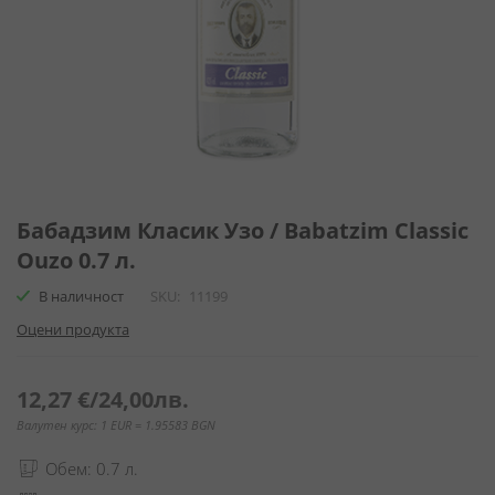
Преминете
към
Бабадзим Класик Узо / Babatzim Classic
началото
Ouzo 0.7 л.
на
галерия
В наличност
SKU
11199
със
Оцени продукта
снимки
12,27 €
/
24,00лв.
Валутен курс: 1 EUR = 1.95583 BGN
Обем: 0.7 л.