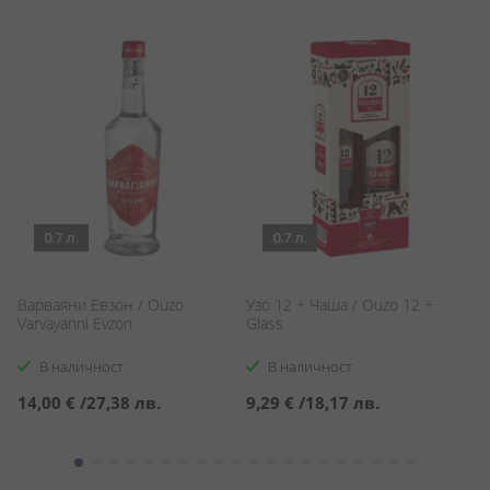
0.7 л.
0.7 л.
Варваяни Евзон / Ouzo
Узо 12 + Чаша / Ouzo 12 +
Пи
Varvayanni Evzon
Glass
В наличност
В наличност
14,00 €
/
27,38 лв.
9,29 €
/
18,17 лв.
9