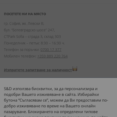
ПОСЕТЕТЕ НИ НА МЯСТО
гр. София, жк. Левски В,
бул. “Ботевградско шосе” 247,
CTPark Sofia – сграда 3, склад 303
Понеделник – петък: 8:30 – 16:30 ч.
Телефон за поръчки:
0700 17 377
Мобилен телефон:
+359 889 220 764
Изпратете запитване за наличност
Начини на плащане:
S&D използва бисквитки, за да персонализира и
подобри Вашето изживяване в сайта. Избирайки
бутона “Съгласявам се”, можем да Ви предоставим по-
добро изживяване по време на Вашето онлайн
пазаруване. Блокирането на определени типове
Доставка до адрес с: