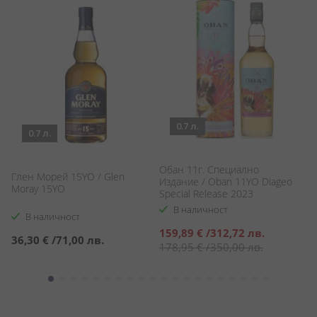
0.7 л.
0.7 л.
Обан 11г. Специално
Г
Глен Морей 15YO / Glen
Издание / Oban 11YO Diageo
Ек
Moray 15YO
Special Release 2023
O
В наличност
В наличност
Специална
С
159,89 €
/
312,72 лв.
7
36,30 €
/
71,00 лв.
цена
ц
178,95 €
/
350,00 лв.
8