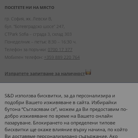
ПОСЕТЕТЕ НИ НА МЯСТО
гр. София, жк. Левски В,
бул. “Ботевградско шосе” 247,
CTPark Sofia – сграда 3, склад 303
Понеделник – петък: 8:30 – 16:30 ч.
Телефон за поръчки:
0700 17 377
Мобилен телефон:
+359 889 220 764
Изпратете запитване за наличност
Начини на плащане:
S&D използва бисквитки, за да персонализира и
подобри Вашето изживяване в сайта. Избирайки
бутона “Съгласявам се”, можем да Ви предоставим по-
добро изживяване по време на Вашето онлайн
пазаруване. Блокирането на определени типове
Доставка до адрес с:
бисквитки ще окаже влияние върху начина, по който
Ви доставяме персонализирано съдържание. Ако
 или 
наш транспорт