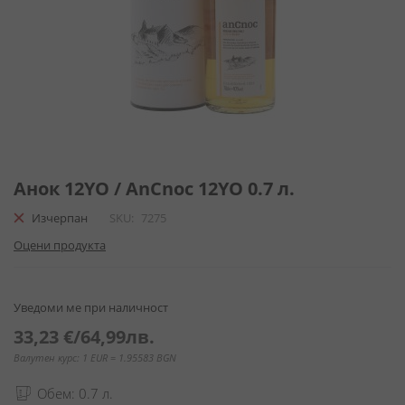
Преминете
към
Анок 12YO / AnCnoc 12YO 0.7 л.
началото
Изчерпан
SKU
7275
на
галерия
Оцени продукта
със
снимки
Уведоми ме при наличност
33,23 €
/
64,99лв.
Валутен курс: 1 EUR = 1.95583 BGN
Обем: 0.7 л.