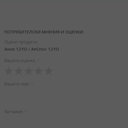
ПОТРЕБИТЕЛСКИ МНЕНИЯ И ОЦЕНКИ:
Оцени продукта:
Анок 12YO / AnCnoc 12YO
Вашата оценка
1
2
3
4
5
star
stars
stars
stars
stars
Вашето име
Заглавиe