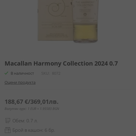
Преминете
към
Macallan Harmony Collection 2024 0.7
началото
В наличност
SKU
8072
на
галерия
Оцени продукта
със
снимки
188,67 €
/
369,01лв.
Валутен курс: 1 EUR = 1.95583 BGN
Обем: 0.7 л.
Брой в кашон: 6 бр.