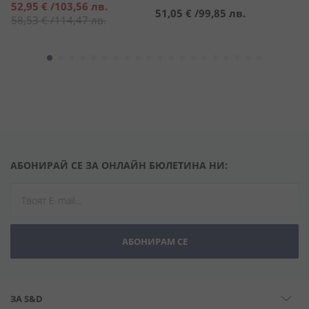
Специална
52,95 €
/
103,56 лв.
51,05 €
/
99,85 лв.
5
цена
58,53 €
/
114,47 лв.
АБОНИРАЙ СЕ ЗА ОНЛАЙН БЮЛЕТИНА НИ:
АБОНИРАМ СЕ
ЗА S&D