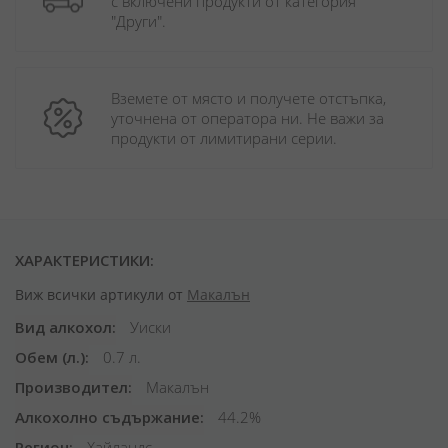
с включени продукти от категория 
"Други". 
Вземете от място и получете отстъпка, 
уточнена от оператора ни. Не важи за 
продукти от лимитирани серии.
ХАРАКТЕРИСТИКИ:
Виж всички артикули от
Макалън
Вид алкохол
Уиски
Обем (л.)
0.7 л.
Производител
Макалън
Алкохолно съдържание
44.2%
Регион
Хайландс