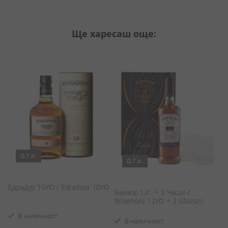
Ще харесаш още:
0.7 л.
0.7 л.
Едрадур 10YО / Edradour 10YO
Баумор 12г. + 2 Чаши /
Уи
Bowmore 12YO + 2 Glasses
Wh
В наличност
В наличност