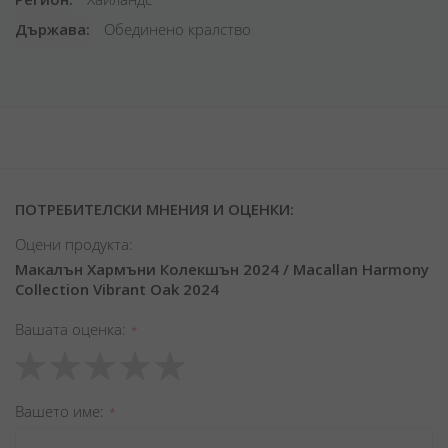
Държава
Обединено кралство
ПОТРЕБИТЕЛСКИ МНЕНИЯ И ОЦЕНКИ:
Оцени продукта:
Макалън Хармъни Колекшън 2024 / Macallan Harmony
Collection Vibrant Oak 2024
Вашата оценка
1
2
3
4
5
star
stars
stars
stars
stars
Вашето име