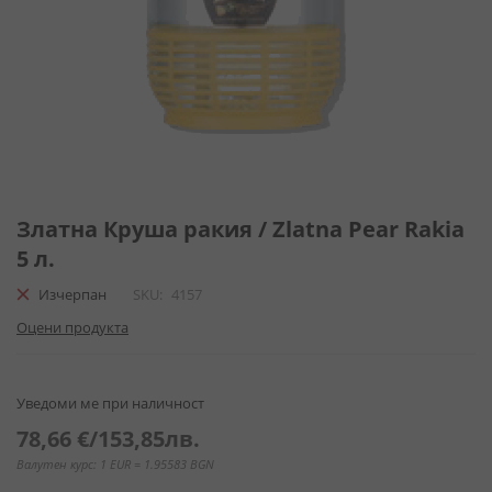
Преминете
към
Златна Круша ракия / Zlatna Pear Rakia
началото
5 л.
на
галерия
Изчерпан
SKU
4157
със
Оцени продукта
снимки
Уведоми ме при наличност
78,66 €
/
153,85лв.
Валутен курс: 1 EUR = 1.95583 BGN