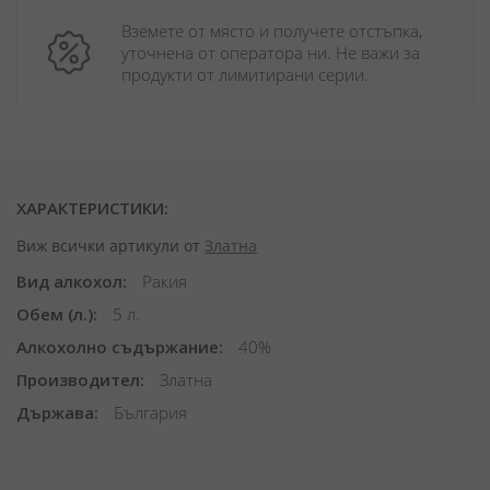
Вземете от място и получете отстъпка, 
уточнена от оператора ни. Не важи за 
продукти от лимитирани серии.
ХАРАКТЕРИСТИКИ:
Виж всички артикули от
Златна
Вид алкохол
Ракия
Обем (л.)
5 л.
Алкохолно съдържание
40%
Производител
Златна
Държава
България