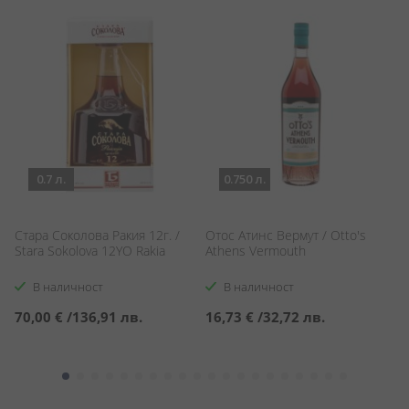
0.7 л.
0.750 л.
Стара Соколова Ракия 12г. /
Отос Атинс Вермут / Otto's
Ро
Stara Sokolova 12YO Rakia
Athens Vermouth
D
В наличност
В наличност
70,00 €
/
136,91 лв.
16,73 €
/
32,72 лв.
1