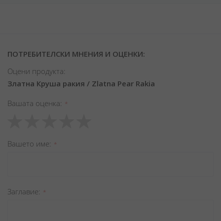
ПОТРЕБИТЕЛСКИ МНЕНИЯ И ОЦЕНКИ:
Оцени продукта:
Златна Круша ракия / Zlatna Pear Rakia
Вашата оценка
1
2
3
4
5
star
stars
stars
stars
stars
Вашето име
Заглавиe