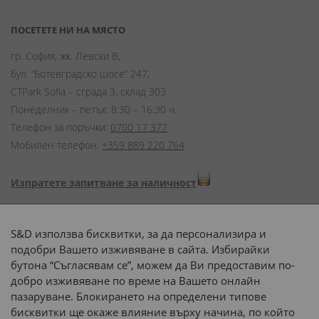
ПОСЕТЕТЕ НИ НА МЯСТО
гр. София, жк. Левски В,
бул. “Ботевградско шосе” 247,
CTPark Sofia – сграда 3, склад 303
Понеделник – петък: 8:30 – 16:30 ч.
Телефон за поръчки:
0700 17 377
Мобилен телефон:
+359 889 220 764
Изпратете запитване за наличност
Начини на плащане:
S&D използва бисквитки, за да персонализира и
подобри Вашето изживяване в сайта. Избирайки
бутона “Съгласявам се”, можем да Ви предоставим по-
добро изживяване по време на Вашето онлайн
пазаруване. Блокирането на определени типове
Доставка до адрес с:
бисквитки ще окаже влияние върху начина, по който